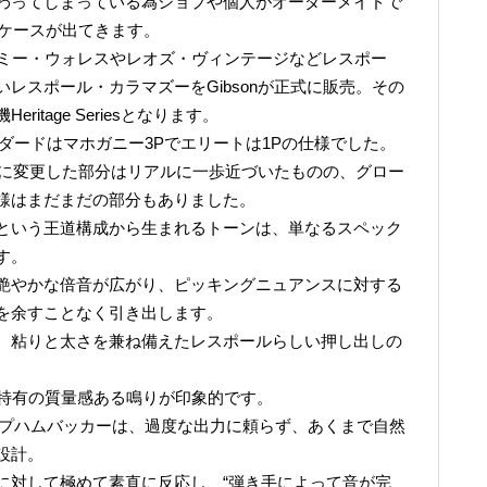
わってしまっている為ショプや個人がオーダーメイドで
うケースが出てきます。
ジミー・ウォレスやレオズ・ヴィンテージなどレスポー
レスポール・カラマズーをGibsonが正式に販売。その
itage Seriesとなります。
スタンダードはマホガニー3Pでエリートは1Pの仕様でした。
度に変更した部分はリアルに一歩近づいたものの、グロー
様はまだまだの部分もありました。
という王道構成から生まれるトーンは、単なるスペック
す。
艶やかな倍音が広がり、ピッキングニュアンスに対する
を余すことなく引き出します。
、粘りと太さを兼ね備えたレスポールらしい押し出しの
頭特有の質量感ある鳴りが印象的です。
Fタイプハムバッカーは、過度な出力に頼らず、あくまで自然
設計。
に対して極めて素直に反応し、“弾き手によって音が完