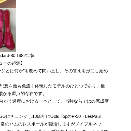
tandard-80 1982年製
ューの起源】
ィンテージとは何か”を改めて問い直し、その答えを形にし始め
rd 80は、その思想を最も色濃く体現したモデルのひとつであり、後
繋がる原点的存在です。
へ向かう過程における一本として、当時ならではの完成度
Gにチェンジし1968年にGold TopのP-90→LesPaul
→1975に通常のハムのレスポールが復活しますがメイプルネッ