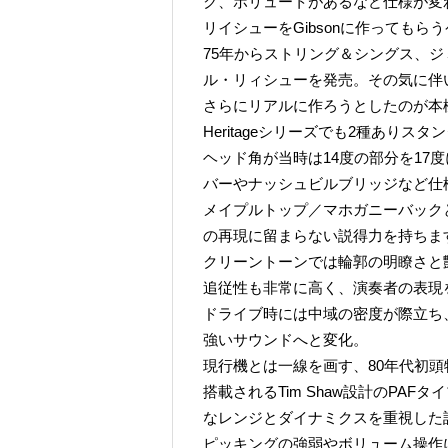
ク、ボリュートがあるなど仕様が変
リイシューをGibsonに作ってもら
75年からストリング＆シングス、
ル・リィシューを発売。その気に伴い
さらにリアルに作ろうとしたのが本機Her
Heritageシリーズでも2種あり
ヘッド角が当時は14度の部分を17
バーやナッシュビルブリッジなど仕
メイプルトップ／マホガニーバック
の再現に留まらない説得力を持ちま
クリーントーンでは輪郭の明瞭さと
追従性も非常に高く、演奏者の表現
ドライブ時には中域の密度が際立ち
強いサウンドへと変化。
現行機とは一線を画す、80年代初
搭載されるTim Shaw設計のPA
なレンジとダイナミクスを重視した
ピッキングの強弱やボリューム操作