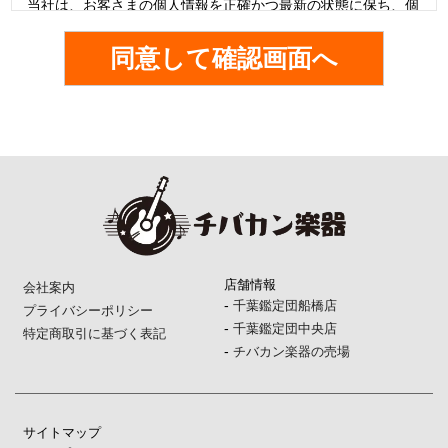
当社は、お客さまの個人情報を正確かつ最新の状態に保ち、個
人情報への不正アクセス・紛失・破損・改ざん・漏洩などを防
止するため、セキュリティシステムの維持・管理体制の整備・
社員教育の徹底等の必要な措置を講じ、安全対策を実施し個人
情報の厳重な管理を行ないます。
個人情報の利用目的
本ウェブサイトでは、お客様からのお問い合わせ時に、お名
前、e-mailアドレス、電話番号等の個人情報をご登録いただく
場合がございますが、これらの個人情報はご提供いただく際の
目的以外では利用いたしません。
お客さまからお預かりした個人情報は、当社からのご連絡や業
務のご案内やご質問に対する回答として、電子メールや資料の
店舗情報
会社案内
ご送付に利用いたします。
-
千葉鑑定団船橋店
プライバシーポリシー
-
千葉鑑定団中央店
特定商取引に基づく表記
個人情報の第三者への開示・提供の禁止
-
チバカン楽器の売場
当社は、お客さまよりお預かりした個人情報を適切に管理し、
次のいずれかに該当する場合を除き、個人情報を第三者に開示
いたしません。
サイトマップ
・お客さまの同意がある場合