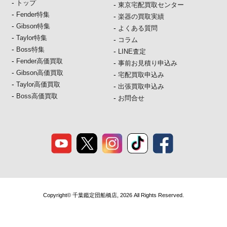
-
トップ
・お客さまが希望されるサービスを行なうために当社が業務を
-
東京宅配買取センター
委託する業者に対して開示する場合
-
Fender特集
-
楽器の買取実績
・法令に基づき開示することが必要である場合
-
Gibson特集
-
よくある質問
-
Taylor特集
-
コラム
-
Boss特集
-
LINE査定
個人情報の安全対策
-
Fender高価買取
-
事前お見積り申込み
当社は、個人情報の正確性及び安全性確保のために、セキュリ
-
Gibson高価買取
-
ティに万全の対策を講じています。
宅配買取申込み
-
Taylor高価買取
-
出張買取申込み
-
Boss高価買取
-
お問合せ
ご本人の照会
お客さまがご本人の個人情報の照会・修正・削除などをご希望
される場合には、ご本人であることを確認の上、対応させてい
ただきます。
法令、規範の遵守と見直し
当社は、保有する個人情報に関して適用される日本の法令、そ
の他規範を遵守するとともに、本ポリシーの内容を適宜見直
Copyright© 千葉鑑定団船橋店, 2026 All Rights Reserved.
し、その改善に努めます。
お問い合せ