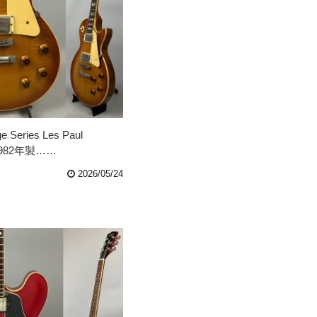
ge Series Les Paul
0 1982年製……
2026/05/24