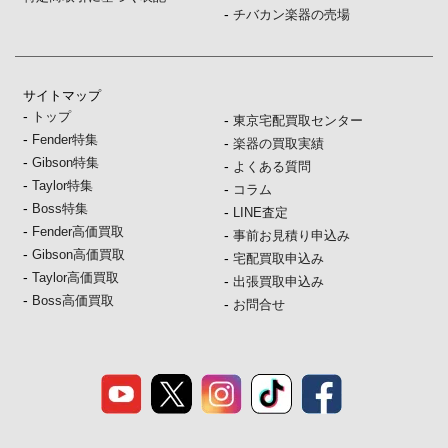
-
チバカン楽器の売場
サイトマップ
-
トップ
-
東京宅配買取センター
-
Fender特集
-
楽器の買取実績
-
Gibson特集
-
よくある質問
-
Taylor特集
-
コラム
-
Boss特集
-
LINE査定
-
Fender高価買取
-
事前お見積り申込み
-
Gibson高価買取
-
宅配買取申込み
-
Taylor高価買取
-
出張買取申込み
-
Boss高価買取
-
お問合せ