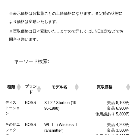
※表示価格は各状態ごとの上限価格になります。査定時の状態に
より価格は変動いたします。
※買取価格は日々変動いたしますので詳しくは
LINE査定
などでお
問合せ願います。
キーワード検索:
ブラン
種類
モデル名
買取価格
ド
ディス
BOSS
XT-2 / Xtortion (19
美品 8,100円
トーショ
96-1998)
良品 6,900円
ン
使用感あり 5,800円
その他エ
BOSS
WL-T （Wireless T
美品 4,200円
フェク
ransmitter）
良品 3,500円