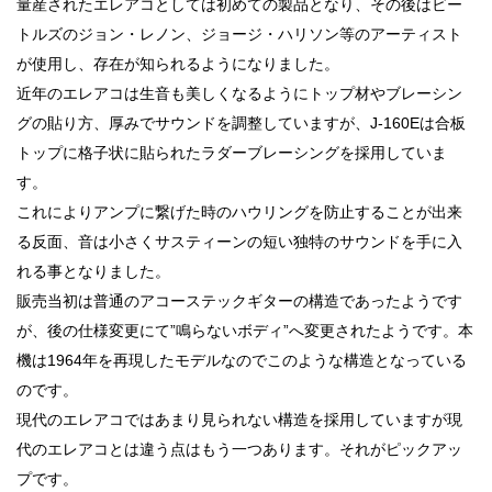
量産されたエレアコとしては初めての製品となり、その後はビー
トルズのジョン・レノン、ジョージ・ハリソン等のアーティスト
が使用し、存在が知られるようになりました。
近年のエレアコは生音も美しくなるようにトップ材やブレーシン
グの貼り方、厚みでサウンドを調整していますが、J-160Eは合板
トップに格子状に貼られたラダーブレーシングを採用していま
す。
これによりアンプに繋げた時のハウリングを防止することが出来
る反面、音は小さくサスティーンの短い独特のサウンドを手に入
れる事となりました。
販売当初は普通のアコーステックギターの構造であったようです
が、後の仕様変更にて”鳴らないボディ”へ変更されたようです。本
機は1964年を再現したモデルなのでこのような構造となっている
のです。
現代のエレアコではあまり見られない構造を採用していますが現
代のエレアコとは違う点はもう一つあります。それがピックアッ
プです。