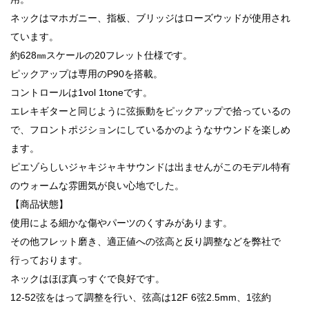
ネックはマホガニー、指板、ブリッジはローズウッドが使用され
ています。
約628㎜スケールの20フレット仕様です。
ピックアップは専用のP90を搭載。
コントロールは1vol 1toneです。
エレキギターと同じように弦振動をピックアップで拾っているの
で、フロントポジションにしているかのようなサウンドを楽しめ
ます。
ピエゾらしいジャキジャキサウンドは出ませんがこのモデル特有
のウォームな雰囲気が良い心地でした。
【商品状態】
使用による細かな傷やパーツのくすみがあります。
その他フレット磨き、適正値への弦高と反り調整などを弊社で
行っております。
ネックはほぼ真っすぐで良好です。
12-52弦をはって調整を行い、弦高は12F 6弦2.5mm、1弦約