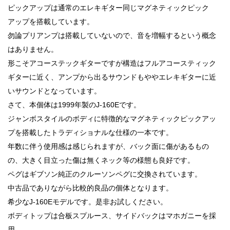
ピックアップは通常のエレキギター同じマグネティックピック
アップを搭載しています。
勿論プリアンプは搭載していないので、音を増幅するという概念
はありません。
形こそアコーステックギターですが構造はフルアコースティック
ギターに近く、アンプから出るサウンドもややエレキギターに近
いサウンドとなっています。
さて、本個体は1999年製のJ-160Eです。
ジャンボスタイルのボディに特徴的なマグネティックピックアッ
プを搭載したトラディショナルな仕様の一本です。
年数に伴う使用感は感じられますが、バック面に傷があるもの
の、大きく目立った傷は無くネック等の様態も良好です。
ペグはギブソン純正のクルーソンペグに交換されています。
中古品でありながら比較的良品の個体となります。
希少なJ-160Eモデルです。是非お試しください。
ボディトップは合板スプルース、サイドバックはマホガニーを採
用。