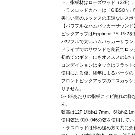
ト、指板材はローズウッド（22F）
トラスロッドカバーは「GIBSON
美しい杢のルックスの王道なレスポ
【パワフルなハムバッカーサウンド
ピックアップはEpiphone PSLP×2
パワフルで太いハムバッカーサウン
ドライブでのサウンドも良質でロッ
初めてのギターにもオススメの1本
コンデイションはネックはフラット
使用による傷、経年によるパーツの
フロントピックアップのエスカッシ
りません。
5～8Fあたりの指板にヒビ割れの
ん。
弦高は12F 1弦約1.7mm、6弦約2.
使用弦は.010-.046の弦を使用して
トラスロッドは締め緩め方向共に余