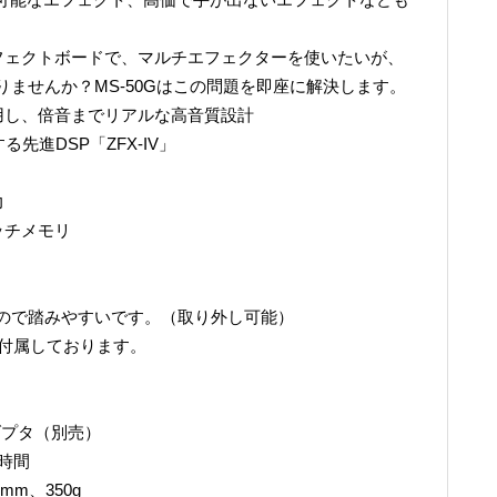
フェクトボードで、マルチエフェクターを使いたいが、
ませんか？MS-50Gはこの問題を即座に解決します。
用し、倍音までリアルな高音質設計
先進DSP「ZFX-IV」
力
ッチメモリ
ので踏みやすいです。（取り外し可能）
が付属しております。
ダプタ（別売）
時間
Hmm、350g