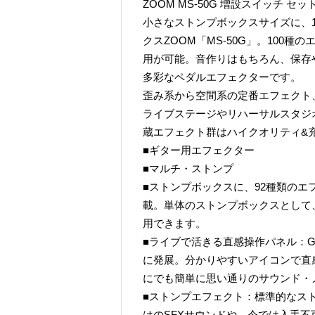
ZOOM MS-50G 増設スイッチ セッ
小さなストンプボックスサイズに、
クスZOOM「MS-50G」。100
用が可能。音作りはもちろん、保存
多彩なペダルエフェクターです。
歪み系から空間系の定番エフェクト
ライブステージやリハーサルスタジオ
蔵エフェクト群はハイクオリティ&
■ギター用エフェクター
■マルチ・ストンプ
■ストンプボックスに、92種類のエ
載。単体のストンプボックスとして
用できます。
■ライブで活きる直感操作パネル：G
に発展。分かりやすいアイコンで直
にでも簡単に思い通りのサウンド・
■ストンプエフェクト：標準的なスト
はのSFXサウンドや、今では入手