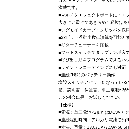
満載です。
■マルチをエフェクトボードに：エ
大きさと重さであきらめた経験はあり
■シグモイドカーブ・クリッパを採
■32ビット浮動小数点演算を可能とする
■ギターチューナーを搭載
■フットスイッチでタップテンポ入
■呼び出し順をプログラムできるパ
■ライン・レコーディングにも対応
■連続7時間のバッテリー動作
増設スイッチとセットになっている
箱、説明書、保証書、単三電池×2
この機会に是非お試しください。
【仕様】
■電源：単三電池×2またはDC9Vア
■連続駆動時間：アルカリ電池で約7
■寸法、重量：130.3D×77.5W×58.5