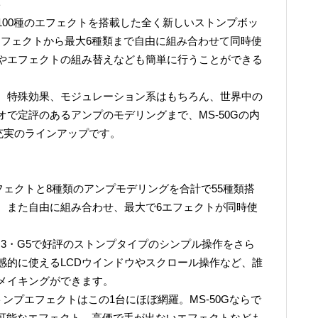
ト
100種のエフェクトを搭載した全く新しいストンプボッ
種のエフェクトから最大6種類まで自由に組み合わせて同時使
やエフェクトの組み替えなども簡単に行うことができる
、特殊効果、モジュレーション系はもちろん、世界中の
で定評のあるアンプのモデリングまで、MS-50Gの内
充実のラインアップです。
フェクトと8種類のアンプモデリングを合計で55種類搭
、また自由に組み合わせ、最大で6エフェクトが同時使
3・G5で好評のストンプタイプのシンプル操作をさら
感的に使えるLCDウインドウやスクロール操作など、誰
メイキングができます。
ンプエフェクトはこの1台にほぼ網羅。MS-50Gならで
不可能なエフェクト、高価で手が出ないエフェクトなども