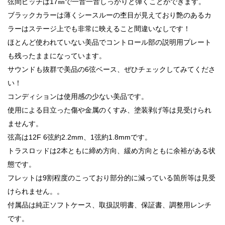
弦間ピッチは17㎜で一音一音しっかりと弾くことができます。
ブラックカラーは薄くシースルーの杢目が見えており艶のあるカ
ラーはステージ上でも非常に映えること間違いなしです！
ほとんど使われていない美品でコントロール部の説明用プレート
も残ったままになっています。
サウンドも抜群で美品の6弦ベース、ぜひチェックしてみてくださ
い！
コンディションは使用感の少ない美品です。
使用による目立った傷や金属のくすみ、塗装剥げ等は見受けられ
ませんす。
弦高は12F 6弦約2.2mm、1弦約1.8mmです。
トラスロッドは2本ともに締め方向、緩め方向ともに余裕がある状
態です。
フレットは9割程度のこっており部分的に減っている箇所等は見受
けられません。。
付属品は純正ソフトケース、取扱説明書、保証書、調整用レンチ
です。