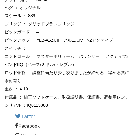
ペグ ： オリジナル
スケール ： 889
ブリッジ ： ソリッドブラスブリッジ
ピックガード ： –
ピックアップ ： YLB-A5ZCII（アルニコV）×2アクティブ
スイッチ ： –
コントロール ： マスターボリューム、バランサー、 アクティブ3
バンドEQ（ベース/ミドル/トレブル）
ロッド余裕 ： 調整に当たり少し絞りましたが締める、緩める共に
余裕有り
重さ ： 4.10
付属品 ： 純正ソフトケース、取扱説明書、保証書、調整用レンチ
シリアル ：IQ0113308
Twitter
Facebook