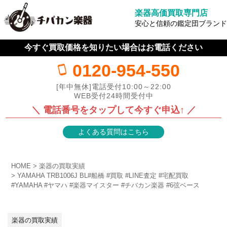
楽器高価買取専門店
安心と信頼の鑑定団ブランド
今すぐ買取価格を知りたい場合はお電話ください
0120-954-550
[年中無休]電話受付10:00～22:00
WEB受付24時間受付中
＼ 電話番号をタップして今すぐ申込↑ ／
よくある質問はこちら
HOME
楽器の買取実績
YAMAHA TRB1006J BL#船橋 #買取 #LINE査定 #宅配買取
#YAMAHA #ヤマハ #楽器マイスター #チバカン楽器 #6弦ベース
楽器の買取実績