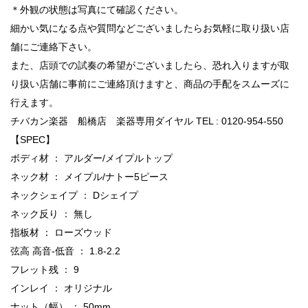
＊外観の状態は写真にて確認ください。
細かい気になる点や質問などございましたらお気軽に取り扱い店
舗にご連絡下さい。
また、店頭での試奏の希望がございましたら、恐れ入りますが取
り扱い店舗に事前にご連絡頂けますと、商品の手配をスムーズに
行えます。
チバカン楽器 船橋店 楽器専用ダイヤル TEL : 0120-954-550
【SPEC】
ボディ材 ： アルダー/メイプルトップ
ネック材 ： メイプル/ナトー5ピース
ネックシェイプ ： Dシェイプ
ネック反り ： 無し
指板材 ： ローズウッド
弦高 高音-低音 ： 1.8-2.2
フレット残 ： 9
インレイ ： オリジナル
ナット（幅） ： 50mm