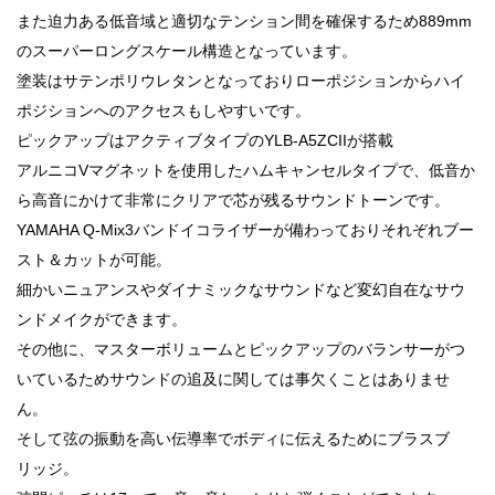
また迫力ある低音域と適切なテンション間を確保するため889mm
のスーパーロングスケール構造となっています。
塗装はサテンポリウレタンとなっておりローポジションからハイ
ポジションへのアクセスもしやすいです。
ピックアップはアクティブタイプのYLB-A5ZCIIが搭載
アルニコVマグネットを使用したハムキャンセルタイプで、低音か
ら高音にかけて非常にクリアで芯が残るサウンドトーンです。
YAMAHA Q-Mix3バンドイコライザーが備わっておりそれぞれブー
スト＆カットが可能。
細かいニュアンスやダイナミックなサウンドなど変幻自在なサウ
ンドメイクができます。
その他に、マスターボリュームとピックアップのバランサーがつ
いているためサウンドの追及に関しては事欠くことはありませ
ん。
そして弦の振動を高い伝導率でボディに伝えるためにブラスブ
リッジ。