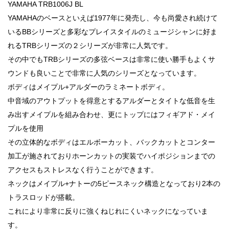
YAMAHA TRB1006J BL
YAMAHAのベースといえば1977年に発売し、今も尚愛され続けて
いるBBシリーズと多彩なプレイスタイルのミュージシャンに好ま
れるTRBシリーズの２シリーズが非常に人気です。
その中でもTRBシリーズの多弦ベースは非常に使い勝手もよくサ
ウンドも良いことで非常に人気のシリーズとなっています。
ボディはメイプル+アルダーのラミネートボディ。
中音域のアウトプットを得意とするアルダーとタイトな低音を生
み出すメイプルを組み合わせ、更にトップにはフィギアド・メイ
プルを使用
その立体的なボディはエルボーカット、バックカットとコンター
加工が施されておりホーンカットの実装でハイポジションまでの
アクセスもストレスなく行うことができます。
ネックはメイプル+ナトーの5ピースネック構造となっており2本の
トラスロッドが搭載。
これにより非常に反りに強くねじれにくいネックになっていま
す。