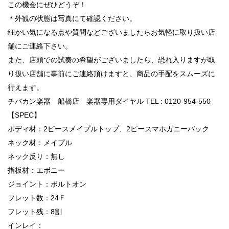
この機会にぜひどうぞ！
＊外観の状態は写真にて確認ください。
細かい気になる点や質問などございましたらお気軽に取り扱い店
舗にご連絡下さい。
また、店頭での試奏の希望がございましたら、恐れ入りますが取
り扱い店舗に事前にご連絡頂けますと、商品の手配をスムーズに
行えます。
チバカン楽器 船橋店 楽器専用ダイヤル TEL : 0120-954-550
【SPEC】
ボディ材：2ピースメイプルトップ、2ピースマホガニーバック
ネック材：メイプル
ネック反り：無し
指板材：エボニー
ジョイント：ボルトオン
フレット数：24Ｆ
フレット残：8割
インレイ：