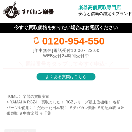
楽器高価買取専門店
安心と信頼の鑑定団ブランド
今すぐ買取価格を知りたい場合はお電話ください
0120-954-550
[年中無休]電話受付10:00～22:00
WEB受付24時間受付中
＼ 電話番号をタップして今すぐ申込↑ ／
よくある質問はこちら
HOME
楽器の買取実績
YAMAHA RGZ-I 買取ました！ RGZシリーズ最上位機種！ 各部
パーツや使用にこだわった日本製！ ＃チバカン楽器 ＃宅配買取 ＃出
張買取 ＃中古楽器 ＃千葉