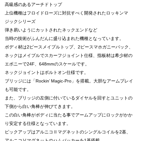
高級感のあるアーチドトップ
上位機種はフロイドローズに対抗すべく開発されたロッキンマ
ジックシリーズ
弾き易いようにカットされたネックエンドなど
当時の技術がふんだんに盛り込まれた機種となっています。
ボディ材は2ピースメイプルトップ、2ピースマホガニーバック、
ネックはメイプルでスカーフジョイント仕様、指板材は希少材の
エボニーで24F、648mmのスケールです。
ネックジョイントはボルトオン仕様です。
ブリッジには「Rockin’ Magic-Pro」を搭載。大胆なアームプレイ
も可能です。
また、ブリッジの左側に付いているダイヤルを回すとユニットの
下側から白い角棒が伸びてきます。
この白い角棒がボディに当たる事でアームアップにロックがかか
り安定する仕様となっています。
ピックアップはアルニコⅡマグネットのシングルコイルを2基、
アルニコⅤマグネットのハムバッカーを1基搭載。