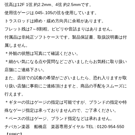
弦高は12F 1弦 約2.2mm、4弦 約2.5mmです。
使用弦ゲージは.045-.105の弦を使用しています。
トラスロッドは締め・緩め方向共に余裕があります。
フレット残は7～8割程。ビビリや音詰まりはありません。
付属品は非純正ソフトケースです。製品保証書、取扱説明書は付
属しません。
＊外観の状態は写真にて確認ください。
＊細かい気になる点や質問などございましたらお気軽に取り扱い
店舗にご連絡下さい。
また、店頭での試奏の希望がございましたら、恐れ入りますが取
り扱い店舗に事前にご連絡頂けますと、商品の手配をスムーズに
行えます。
＊ギターの弦はゲージの指定は可能ですが、ブランドの指定や特
殊なゲージ指定は承っておりませんので、ご了承ください。
＊ベースの弦はゲージ、ブランド指定などは承れません。
チバカン楽器 船橋店 楽器専用ダイヤル TEL : 0120-954-550
【SPEC】