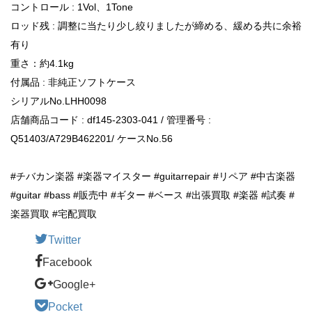
コントロール : 1Vol、1Tone
ロッド残 : 調整に当たり少し絞りましたが締める、緩める共に余裕
有り
重さ：約4.1kg
付属品 : 非純正ソフトケース
シリアルNo.LHH0098
店舗商品コード : df145-2303-041 / 管理番号 :
Q51403/A729B462201/ ケースNo.56
#チバカン楽器 #楽器マイスター #guitarrepair #リペア #中古楽器
#guitar #bass #販売中 #ギター #ベース #出張買取 #楽器 #試奏 #
楽器買取 #宅配買取
Twitter
Facebook
Google+
Pocket