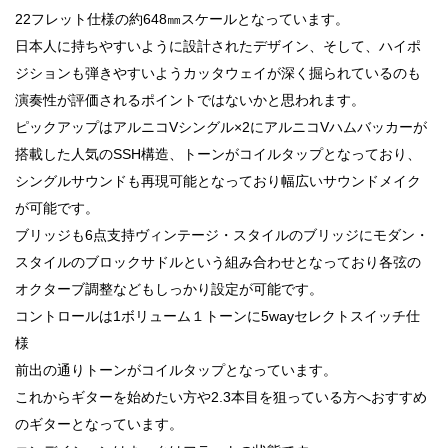
22フレット仕様の約648㎜スケールとなっています。
日本人に持ちやすいように設計されたデザイン、そして、ハイポ
ジションも弾きやすいようカッタウェイが深く掘られているのも
演奏性が評価されるポイントではないかと思われます。
ピックアップはアルニコVシングル×2にアルニコVハムバッカーが
搭載した人気のSSH構造、トーンがコイルタップとなっており、
シングルサウンドも再現可能となっており幅広いサウンドメイク
が可能です。
ブリッジも6点支持ヴィンテージ・スタイルのブリッジにモダン・
スタイルのブロックサドルという組み合わせとなっており各弦の
オクターブ調整などもしっかり設定が可能です。
コントロールは1ボリューム１トーンに5wayセレクトスイッチ仕
様
前出の通りトーンがコイルタップとなっています。
これからギターを始めたい方や2.3本目を狙っている方へおすすめ
のギターとなっています。