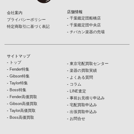
店舗情報
会社案内
-
千葉鑑定団船橋店
プライバシーポリシー
-
千葉鑑定団中央店
特定商取引に基づく表記
-
チバカン楽器の売場
サイトマップ
-
トップ
-
東京宅配買取センター
-
Fender特集
-
楽器の買取実績
-
Gibson特集
-
よくある質問
-
Taylor特集
-
コラム
-
Boss特集
-
LINE査定
-
Fender高価買取
-
事前お見積り申込み
-
Gibson高価買取
-
宅配買取申込み
-
Taylor高価買取
-
出張買取申込み
-
Boss高価買取
-
お問合せ