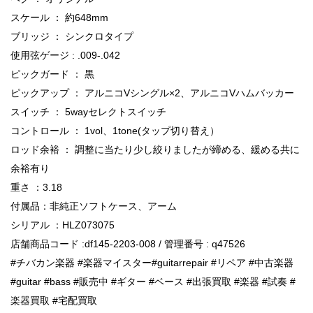
スケール ： 約648mm
ブリッジ ： シンクロタイプ
使用弦ゲージ : .009-.042
ピックガード ： 黒
ピックアップ ： アルニコVシングル×2、アルニコVハムバッカー
スイッチ ： 5wayセレクトスイッチ
コントロール ： 1vol、1tone(タップ切り替え）
ロッド余裕 ： 調整に当たり少し絞りましたが締める、緩める共に
余裕有り
重さ ：3.18
付属品：非純正ソフトケース、アーム
シリアル ：HLZ073075
店舗商品コード :df145-2203-008 / 管理番号 : q47526
#チバカン楽器 #楽器マイスター#guitarrepair #リペア #中古楽器
#guitar #bass #販売中 #ギター #ベース #出張買取 #楽器 #試奏 #
楽器買取 #宅配買取