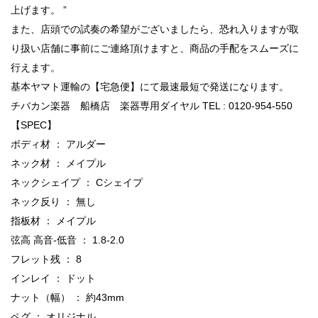
上げます。 ”
また、店頭での試奏の希望がございましたら、恐れ入りますが取
り扱い店舗に事前にご連絡頂けますと、商品の手配をスムーズに
行えます。
基本ヤマト運輸の【宅急便】にて最速最短で発送になります。
チバカン楽器 船橋店 楽器専用ダイヤル TEL : 0120-954-550
【SPEC】
ボディ材 ： アルダー
ネック材 ： メイプル
ネックシェイプ ： Cシェイプ
ネック反り ： 無し
指板材 ： メイプル
弦高 高音-低音 ： 1.8-2.0
フレット残 ： 8
インレイ ： ドット
ナット（幅） ： 約43mm
ペグ ： オリジナル