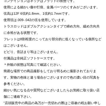
コンデイションはネックはフラットの状態です。
使用による細かい傷や打痕、金属パーツのくすみがございます。
弦高は12F 6弦約1.8mm、1弦約1.7mmです。
使用弦は.009-.042の弦を使用しています。
トラスロッドはダブルアクションタイプで締め方向、緩め方向共
に余裕がある状態です。
フレットは8割程度のこっており部分的に低くなっている個所など
はございません。
ビビり、音詰まり等はございません。
付属品は非純正ソフトケースです。
＊外観の状態は写真にて確認ください。
簡易な場所での商品撮影をしており明るめに撮影されておりま
す。実物の色味と違う場合がございますので色の濃い目の写真を
参考ください。
細かい気になる点や質問などございましたらお気軽に取り扱い店
舗にご連絡下さい。
“店頭販売中の商品の為万が一売切れの際はご容赦の程お願い申し