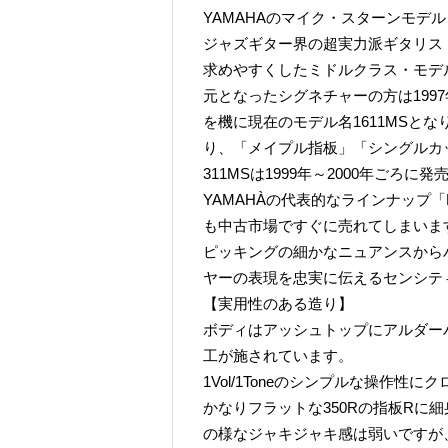
YAMAHAのマイク・スターンモデル、P
ジャズギター界の超実力派ギタリス
求めやすくしたミドルクラス・モデ
元となったシグネチャーの方は1997
を機に現在のモデル名1611MSと
り、「メイプル指板」「シングルカ
311MSは1999年～2000年ごろに
YAMAHÀの代表的なラインナップ「
も中古市場ですぐに売れてしまいま
ピッキングの細かなニュアンスから
ヤーの表現を忠実に伝えるセンシテ
【実用性のある造り】
ボディはアッシュトップにアルダー
工が施されています。
1Vol/1Toneのシンプルな操作性
かなりフラットな350Rの指板Rに
の様なジャキジャキ感は弱いですが