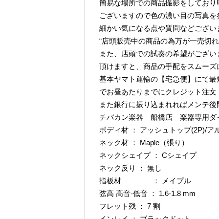
簡易な場所での商品撮影をしており
ございますので色の濃い目の写真を
細かい気になる点や質問などござい
“店頭販売中の商品の為万が一売切れ
また、店頭での試奏の希望がござい
頂けますと、商品の手配をスムーズ
基本ヤマト運輸の【宅急便】にて最
でお昼あたりまでにクレジット注文
また銀行に振り込まれればメンテ後
チバカン楽器 船橋店 楽器専用ダイヤル TE
ボディ材 ： アッシュトップ(2P)/
ネック材 ： Maple（張り）
ネックシェイプ ： Cシェイプ
ネック反り ： 無し
指板材 ： メイプル
弦高 高音-低音 ： 1.6-1.8 mm
フレット残 ： 7 割
インレイ ： ブラックドット