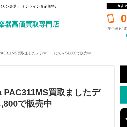
今す
カン楽器」 オンライン査定無料♪
0
楽器高価買取専門店
[年中無休]電
ica PAC311MS買取ましたデジマートにて￥54,800で販売中
ica PAC311MS買取ましたデ
,800で販売中