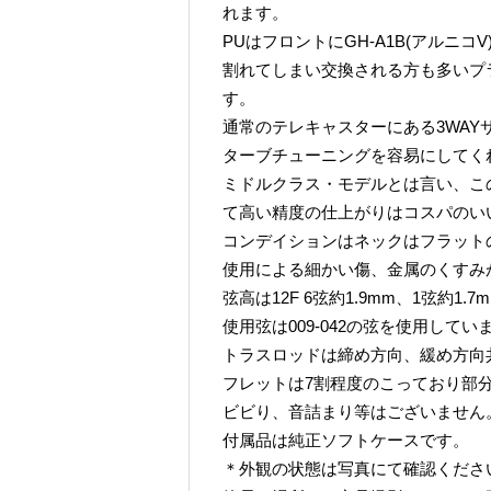
れます。
PUはフロントにGH-A1B(アルニコV
割れてしまい交換される方も多いプ
す。
通常のテレキャスターにある3WA
ターブチューニングを容易にしてく
ミドルクラス・モデルとは言い、こ
て高い精度の仕上がりはコスパのい
コンデイションはネックはフラット
使用による細かい傷、金属のくすみ
弦高は12F 6弦約1.9mm、1弦約1.
使用弦は009-042の弦を使用してい
トラスロッドは締め方向、緩め方向
フレットは7割程度のこっており部
ビビり、音詰まり等はございません
付属品は純正ソフトケースです。
＊外観の状態は写真にて確認くださ