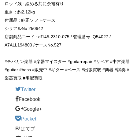
ロッド残 : 緩める共に余裕有り
重さ：約2.12kg
付属品 : 純正ソフトケース
シリアルNo.250642
店舗商品コード : df145-2310-075 / 管理番号 :Q54027 /
A7ALL194800 /ケースNo.527
#チバカン楽器 #楽器マイスター #guitarrepair #リペア #中古楽器
#guitar #bass #販売中 #ギター #ベース #出張買取 #楽器 #試奏 #
楽器買取 #宅配買取
Twitter
Facebook
Google+
Pocket
B!
はてブ