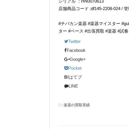
シリアル ：HN0070613
店舗商品コード :df145-2208-024 / 
#チバカン楽器 #楽器マイスター #guitarr
ター #ベース #出張買取 #楽器 #試
Twitter
Facebook
Google+
Pocket
B!
はてブ
LINE
-
楽器の買取実績