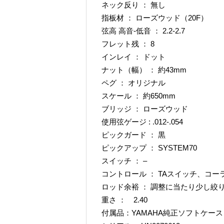
ネック反り ： 無し
指板材 ： ローズウッド（20F）
弦高 高音-低音 ： 2.2-2.7
フレット残 ： 8
インレイ ： ドット
ナット（幅） ： 約43mm
ペグ ： オリジナル
スケール ： 約650mm
ブリッジ ： ローズウッド
使用弦ゲージ : .012-.054
ピックガード ： 黒
ピックアップ ： SYSTEM70
スイッチ ： –
コントロール ： TAスイッチ、コ
ロッド余裕 ： 調整に当たり少し絞
重さ ： 2.40
付属品：YAMAHA純正ソフトケース