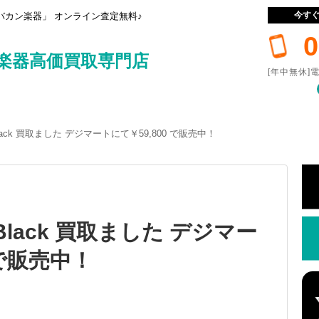
今す
カン楽器」 オンライン査定無料♪
0
楽器高価買取専門店
[年中無休]電
 Black 買取ました デジマートにて￥59,800 で販売中！
A Black 買取ました デジマー
 で販売中！