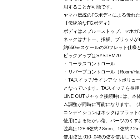
用することが可能です。
ヤマハ伝統のFGボディによる優れ
【伝統的なFGボディ】
ボディはスプルーストップ、マホガ
ネックはナトー、指板、ブリッジが
約650㎜スケールの20フレット仕
ピックアップはSYSTEM70
・コーラスコントロール
・リバーブコントロール（Room/Ha
・TAスイッチ/ラインアウトボリュ
となっています。TAスイッチを長押
LINE OUTジャック接続時には
ム調整が同時に可能になります。（
コンデイションはネックはフラット
使用による細かい傷、パーツのくす
弦高は12F 6弦約2.8mm、1弦約2.
使用弦は.010-.046の弦を使用して