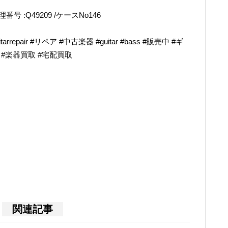
管理番号 :Q49209 /ケースNo146
epair #リペア #中古楽器 #guitar #bass #販売中 #ギ
奏 #楽器買取 #宅配買取
関連記事