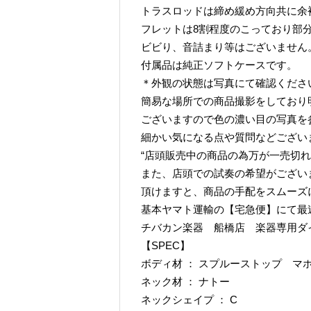
トラスロッドは締め緩め方向共に余
フレットは8割程度のこっており部
ビビり、音詰まり等はございません
付属品は純正ソフトケースです。
＊外観の状態は写真にて確認くださ
簡易な場所での商品撮影をしており
ございますので色の濃い目の写真を
細かい気になる点や質問などござい
“店頭販売中の商品の為万が一売切れ
また、店頭での試奏の希望がござい
頂けますと、商品の手配をスムーズ
基本ヤマト運輸の【宅急便】にて最
チバカン楽器 船橋店 楽器専用ダイヤル TE
【SPEC】
ボディ材 ： スプルーストップ マ
ネック材 ： ナトー
ネックシェイプ ： C