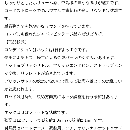
しっかりとしたボリューム感、中高域の豊かな鳴りが魅力です。
コードストロークでのパワフルで歯切れの良いサウンドは抜群で
す。
単音弾きでも艶やかなサウンドを持っています。
コスパにも優れたジャパンビンテージ品をぜひどうぞ。
【商品状態】
コンディションはネックはほぼまっすぐです。
使用によるキズ、経年による金属パーツのくすみがあります。
ナット＆ブリッジサドル、ブリッジエンドピン、ストラップピン
が交換、リフレットが施されています。
ブリッジサドルの残は少ないので削って弦高を落とすのは難しい
かと思われます。
ロッド残は締め、緩め方向共にネック調整を行う余裕はありま
す。
ネックはほぼフラットな状態です。
弦高は12フレットで1弦 約1.9mm / 6弦 約2.1mmです。
付属品はハードケース、調整用レンチ、オリジナルナット＆サド