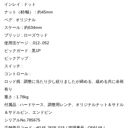
インレイ : ドット
ナット（材/幅）：約45mm
ペグ : オリジナル
スケール：約634mm
ブリッジ : ローズウッド
使用弦ゲージ : .012-.052
ピックガード : 黒1P
ピックアップ :
スイッチ :
コントロール :
ロッド残 : 調整に当たり少し絞りましたが締める、緩める共に余裕
有り
重さ：1.78kg
付属品 : ハードケース、調整用レンチ、オリジナルナット＆サドル
＆サドルピン、エンドピン
シリアルNo.785675
店舗商品コード : df145-2505-015 / 管理番号 : Q59148 /