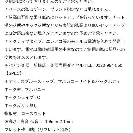
ジ指定は承っておりませんのでご了承ください。
＊ベースの弦はゲージ、ブランド指定などは承れません。
＊弦高は可能な限り低めにセットアップを行っています。ナット
溝の状態やネック状態などから表記の弦高より低いセットアップ
には対応出来ない場合がございますので予めご了承ください。
＊アクティブタイプ、エレアコ等のモデルは電池を入れて発送し
ています。電池は動作確認用の中古なのでご使用の際は新品への
交換をオススメします。
チバカン楽器 船橋店 楽器専用ダイヤル TEL : 0120-954-550
【SPEC】
ボディ : スプルーストップ、マホガニーサイド＆バックボディ
ネック材 : マホガニー
ネックシェイプ : C
ネック反り：無し
指板材：ローズウッド
弦高さ : 高音-低音 ： 1.9mm-2.1mm
フレット残 : 8割（リフレット済み）