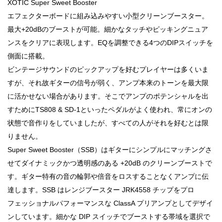
XOTIC Super Sweet Booster
エフェクターボードに組み込みやすい小型クリーンブースター。
最大+20dBのブーストが可能。細かなタッチやピッキングニュア
ンスをクリアに表現します。EQを調整できる4つのDIPスイッチを
側面に搭載。
ビンテージサウンドのピックアップを好むプレイヤーは多くいま
すが、それ故ギターの信号が弱く、アンプ本来のトーンを最大限
に活かせない場合があります。そこでアンプのポテンシャルを出
すためにTS808 & SD-1といったペダルがよく使われ、常にオンの
状態で音作りをしていましたが、すべての人がそれを好むとは限
りません。
Super Sweet Booster（SSB）はギターにシンプルにマッチングさ
せてダイナミックかつ透明感のある +20dB のクリーンブーストで
す。ギター特有の音の輪郭や倍音をロスすることなくアンプに伝
達します。SSB はレンジブースター JRK4558 チップをプロ
フェッショナルパフォーマンスな ClassA プリアンプとしてデザイ
ンしています。細かな DIP スイッチでブーストする帯域を選択で