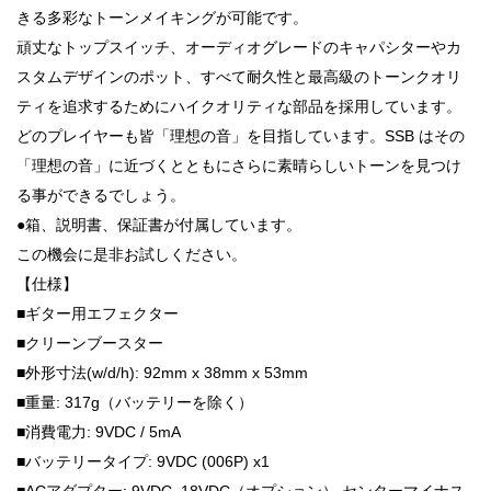
きる多彩なトーンメイキングが可能です。
頑丈なトップスイッチ、オーディオグレードのキャパシターやカ
スタムデザインのポット、すべて耐久性と最高級のトーンクオリ
ティを追求するためにハイクオリティな部品を採用しています。
どのプレイヤーも皆「理想の音」を目指しています。SSB はその
「理想の音」に近づくとともにさらに素晴らしいトーンを見つけ
る事ができるでしょう。
●箱、説明書、保証書が付属しています。
この機会に是非お試しください。
【仕様】
■ギター用エフェクター
■クリーンブースター
■外形寸法(w/d/h): 92mm x 38mm x 53mm
■重量: 317g（バッテリーを除く）
■消費電力: 9VDC / 5mA
■バッテリータイプ: 9VDC (006P) x1
■ACアダプター: 9VDC–18VDC（オプション） センターマイナス