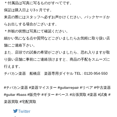
＊付属品は写真に写るものがすべてです。
保証は購入日より3ヶ月です。
来店の際にはスタッフへ必ずお声かけください。バックヤードか
らお出しする場合がございます。
＊外観の状態は写真にて確認ください。
細かい気になる点や質問などございましたらお気軽に取り扱い店
舗にご連絡下さい。
また、店頭での試奏の希望がございましたら、恐れ入りますが取
り扱い店舗に事前にご連絡頂けますと、商品の手配をスムーズに
行えます。
チバカン楽器 船橋店 楽器専用ダイヤル TEL : 0120-954-550
#チバカン楽器 #楽器マイスター #guitarrepair #リペア #中古楽器
#guitar #bass #販売中 #ギター #ベース #出張買取 #楽器 #試奏 #
楽器買取 #宅配買取
Twitter