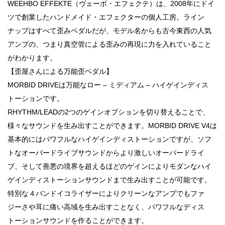
WEEHBO EFFEKTE（ヴェーボ・エフェクテ）は、2008年にドイ
ツで創業したハンドメイド・エフェクターの個人工房。ライン
ナップはすべて歪みペダルだが、モデル名からも古今東西の人気
アンプの、つまり真空管による歪みの再現に力を入れていること
がわかります。
【歪屋さんによる万能歪ペダル】
MORBID DRIVEは万能なロー – ミディアム – ハイゲインディス
トーションです。
RHYTHM/LEADの2つのゲインオプションを切り替えることで、
様々なサウンドを生み出すことができます。MORBID DRIVE V4は
基本的にはパワフルなハイゲインディストーションですが、ソフ
トなオーバードライブサウンドからより激しいオーバードライ
ブ、そして善悪の境界を超えるほどのゲインによりモダンなハイ
ゲインディストーションサウンドまで生み出すことが可能です。
特別な４バンドイコライザーによりクリーンなアンプでもファ
ジーさや耳に痛い高域を生み出すことなく、パワフルなディス
トーションサウンドを作ることができます。