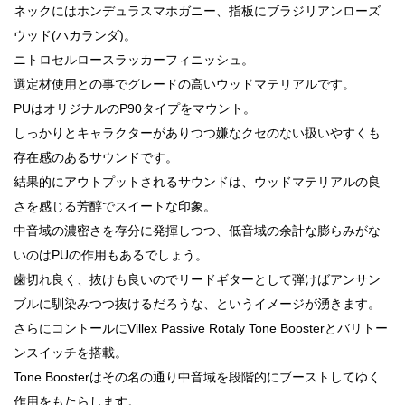
ネックにはホンデュラスマホガニー、指板にブラジリアンローズ
ウッド(ハカランダ)。
ニトロセルロースラッカーフィニッシュ。
選定材使用との事でグレードの高いウッドマテリアルです。
PUはオリジナルのP90タイプをマウント。
しっかりとキャラクターがありつつ嫌なクセのない扱いやすくも
存在感のあるサウンドです。
結果的にアウトプットされるサウンドは、ウッドマテリアルの良
さを感じる芳醇でスイートな印象。
中音域の濃密さを存分に発揮しつつ、低音域の余計な膨らみがな
いのはPUの作用もあるでしょう。
歯切れ良く、抜けも良いのでリードギターとして弾けばアンサン
ブルに馴染みつつ抜けるだろうな、というイメージが湧きます。
さらにコントールにVillex Passive Rotaly Tone Boosterとバリトー
ンスイッチを搭載。
Tone Boosterはその名の通り中音域を段階的にブーストしてゆく
作用をもたらします。