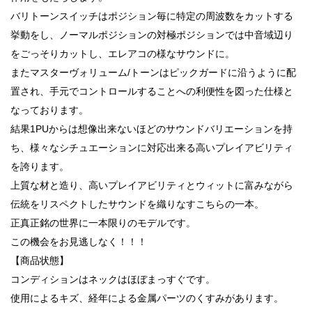
バリトーンスイッチはポジション毎に特定の周波数をカットする
挙動をし、ノーマルポジションの対極ポジションでは中音域辺り
をごっそりカットし、エレアコの様なサウンドに。
またマスターヴォリューム/トーンはピックガードに沿うように配
置され、手元でコントロールすることへの利便性を図った仕様と
なっております。
結果1PUからは想像出来ないほどのサウンドバリエーションを持
ち、様々なシチュエーションに対応出来る高いプレイアビリティ
を誇ります。
上質な材と造り、高いプレイアビリティとウィットに富みながら
伝統をリスペクトしたサウンドを織りなすこちらの一本。
正真正銘の世界に一本限りのモデルです。
この機会をお見逃しなく！！！
【商品状態】
コンディションはネックはほぼまっすぐです。
使用によるキズ、経年による金属パーツのくすみがあります。