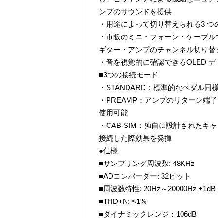
ンプのサウンドを提供
・用途によって切り替えられる3 
・市販のミニ・フォーン・ケーブル
ギター・アンプのチャンネル切り替え
・音を視覚的に確認できるOLED 
■3つの接続モード
・STANDARD：標準的なペダル
・PREAMP：アンプのリターン端
使用可能
・CAB-SIM：独自に設計されたキ
接続した際効果を発揮
●仕様
■サンプリング周波数: 48KHz
■ADコンバーター: 32ビット
■周波数特性: 20Hz～20000Hz +1dB
■THD+N: <1%
■ダイナミックレンジ：106dB