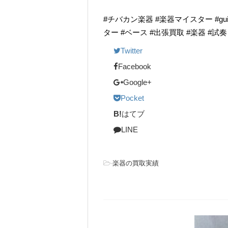
#チバカン楽器 #楽器マイスター #guitarr
ター #ベース #出張買取 #楽器 #試
Twitter
Facebook
Google+
Pocket
B!
はてブ
LINE
-
楽器の買取実績