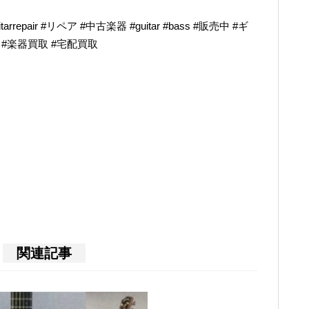
epair #リペア #中古楽器 #guitar #bass #販売中 #ギ
奏 #楽器買取 #宅配買取
関連記事