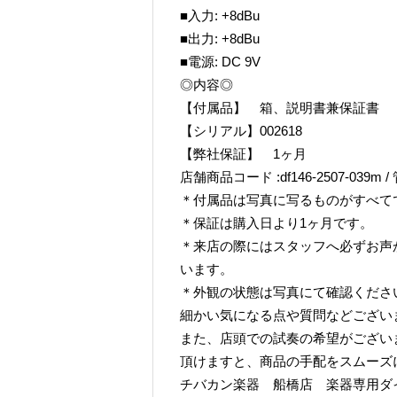
■入力: +8dBu
■出力: +8dBu
■電源: DC 9V
◎内容◎
【付属品】 箱、説明書兼保証書
【シリアル】002618
【弊社保証】 1ヶ月
店舗商品コード :df146-2507-039m / 
＊付属品は写真に写るものがすべて
＊保証は購入日より1ヶ月です。
＊来店の際にはスタッフへ必ずお声
います。
＊外観の状態は写真にて確認くださ
細かい気になる点や質問などござい
また、店頭での試奏の希望がござい
頂けますと、商品の手配をスムーズ
チバカン楽器 船橋店 楽器専用ダイヤル TE