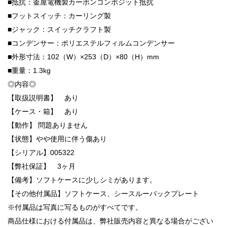
■抵抗：釜屋電機製カーボンコンポジット抵抗
■フットスイッチ：カーリング製
■ジャック：スイッチクラフト製
■コンデンサー：ポリエステルフィルムコンデンサー
■外形寸法：102（W）×253（D）×80（H）mm
■重量：1.3kg
◎内容◎
【取扱説明書】 あり
【ケース・箱】 あり
【動作】 問題ありません
【状態】やや使用に伴う傷あり
【シリアル】005322
【弊社保証】 3ヶ月
【備考】ソフトケースに少しシミがあります。
【その他付属品】ソフトケース、シースルーバックプレート
※付属品は写真に写るものがすべてです。
商品仕様における付属品は、弊社販売内容と異なる場合がござい