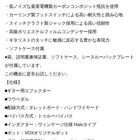
・低ノイズな釜屋電機製カーボンコンポジット抵抗を使用
・カーリング製フットスイッチによる高い耐久性と踏み心地
・スイッチクラフト製ジャック採用による高い信頼性
・高級ポリエステルフィルムコンデンサー採用
・ギタリストのタッチに敏感に反応する豊かな表現力
・ソフトケース付属
●箱、説明書兼保証書、ソフトケース、シースルーバックプレート
が付属しています。
この機会に是非お試しください。
【仕様】
■ギター用エフェクター
■ワウペダル
■配線方式：タレットボード・ハンドワイヤード
■バイパス方式：トゥルーバイパス
■インダクター：ヴィンテージ仕様 Haloタイプ
■ポット：VOXオリジナルポット