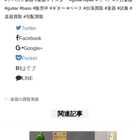
#guitar #bass #販売中 #ギター #ベース #出張買取 #楽器 #試奏 #
楽器買取 #宅配買取
Twitter
Facebook
Google+
Pocket
B!
はてブ
LINE
-
楽器の買取実績
関連記事