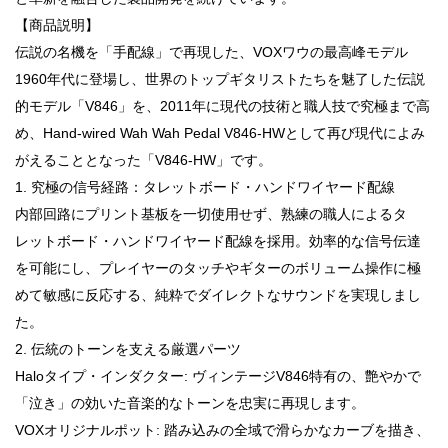
【商品説明】
伝説の名機を「手配線」で再現した、VOXワウの最高峰モデル
1960年代に登場し、世界のトップギタリストたちを魅了した伝説
的モデル「V846」を、2011年に現代の技術と職人技で究極まで高
め、Hand-wired Wah Wah Pedal V846-HWとして再び現代によみ
がえることとなった「V846-HW」です。
1. 究極の信号経路：タレットボード・ハンドワイヤード配線
内部回路にプリント基板を一切使用せず、熟練の職人によるタ
レットボード・ハンドワイヤード配線を採用。効率的な信号伝達
を可能にし、プレイヤーのタッチやギターのボリューム操作に極
めて敏感に反応する、純粋でダイレクトなサウンドを実現しまし
た。
2. 伝統のトーンを支える厳選パーツ
Haloタイプ・インダクター: ヴィンテージV846特有の、艶やかで
「泣き」の効いた音楽的なトーンを忠実に再現します。
VOXオリジナルポット: 踏み込みの全域で滑らかなカーブを描き、