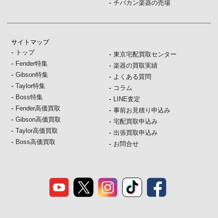
-
チバカン楽器の売場
サイトマップ
-
トップ
-
東京宅配買取センター
-
Fender特集
-
楽器の買取実績
-
Gibson特集
-
よくある質問
-
Taylor特集
-
コラム
-
Boss特集
-
LINE査定
-
Fender高価買取
-
事前お見積り申込み
-
Gibson高価買取
-
宅配買取申込み
-
Taylor高価買取
-
出張買取申込み
-
Boss高価買取
-
お問合せ