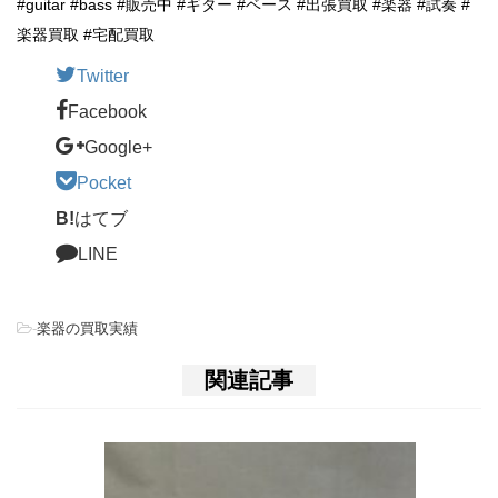
#guitar #bass #販売中 #ギター #ベース #出張買取 #楽器 #試奏 #
楽器買取 #宅配買取
Twitter
Facebook
Google+
Pocket
B!
はてブ
LINE
-
楽器の買取実績
関連記事