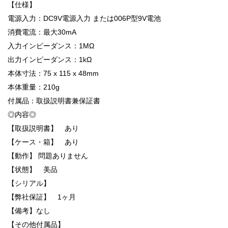
【仕様】
電源入力：DC9V電源入力 または006P型9V電池
消費電流：最大30mA
入力インピーダンス：1MΩ
出力インピーダンス：1kΩ
本体寸法：75 x 115 x 48mm
本体重量：210g
付属品：取扱説明書兼保証書
◎内容◎
【取扱説明書】 あり
【ケース・箱】 あり
【動作】 問題ありません
【状態】 美品
【シリアル】
【弊社保証】 1ヶ月
【備考】なし
【その他付属品】