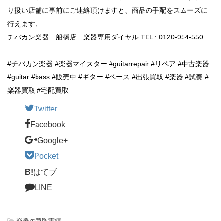
り扱い店舗に事前にご連絡頂けますと、商品の手配をスムーズに
行えます。
チバカン楽器 船橋店 楽器専用ダイヤル TEL : 0120-954-550
#チバカン楽器 #楽器マイスター #guitarrepair #リペア #中古楽器
#guitar #bass #販売中 #ギター #ベース #出張買取 #楽器 #試奏 #
楽器買取 #宅配買取
Twitter
Facebook
Google+
Pocket
B!
はてブ
LINE
-
楽器の買取実績