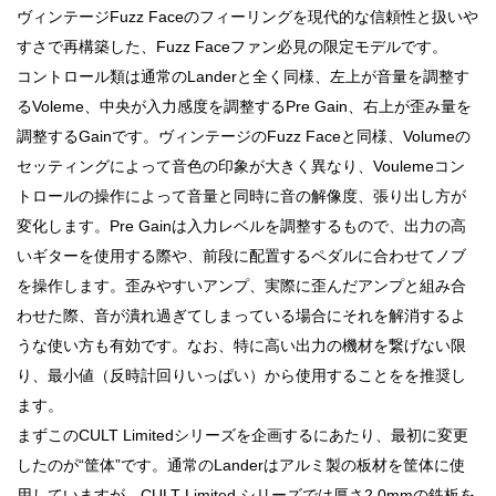
ヴィンテージFuzz Faceのフィーリングを現代的な信頼性と扱いや
すさで再構築した、Fuzz Faceファン必見の限定モデルです。
コントロール類は通常のLanderと全く同様、左上が音量を調整す
るVoleme、中央が入力感度を調整するPre Gain、右上が歪み量を
調整するGainです。ヴィンテージのFuzz Faceと同様、Volumeの
セッティングによって音色の印象が大きく異なり、Voulemeコン
トロールの操作によって音量と同時に音の解像度、張り出し方が
変化します。Pre Gainは入力レベルを調整するもので、出力の高
いギターを使用する際や、前段に配置するペダルに合わせてノブ
を操作します。歪みやすいアンプ、実際に歪んだアンプと組み合
わせた際、音が潰れ過ぎてしまっている場合にそれを解消するよ
うな使い方も有効です。なお、特に高い出力の機材を繋げない限
り、最小値（反時計回りいっぱい）から使用することをを推奨し
ます。
まずこのCULT Limitedシリーズを企画するにあたり、最初に変更
したのが“筐体”です。通常のLanderはアルミ製の板材を筐体に使
用していますが、CULT Limited シリーズでは厚さ2.0mmの鉄板を