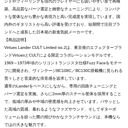
ンドやフィーリングを現代のプレイヤーにも扱いやすい形で再構
築。高品質なパーツ選定と緻密なチューニングにより、コンパク
トな筐体ながら豊かな表現力と高い完成度を実現しています。国
内外のギタリストから高い評価を受けており、短期間で注目ブラ
ンドへと成長した日本発の新進気鋭メーカーです。
【商品説明】
Virtues Lander CULT Limited iss.2は、東京発のエフェクターブラ
ンドVirtuesとCULTによる限定コラボレーションモデルです。
1969～1973年頃のシリコントランジスタ仕様Fuzz Faceをモチー
フに開発され、ヴィンテージBC108C／BC130C搭載機に見られる
荒々しさと音楽的な倍音感を追求しています。
通常のLanderをベースにしながら、専用の回路チューニングと
パーツ選定を実施。さらに2mm厚のスチール筐体を採用すること
で、低域の厚みや中域の密度感を向上させています。バサッとし
た高域の質感、暴れるようなファズサウンド、そしてギターボ
リュームを絞った際の煌びやかなクランチサウンドは、本機なら
ではの大きな魅力です。