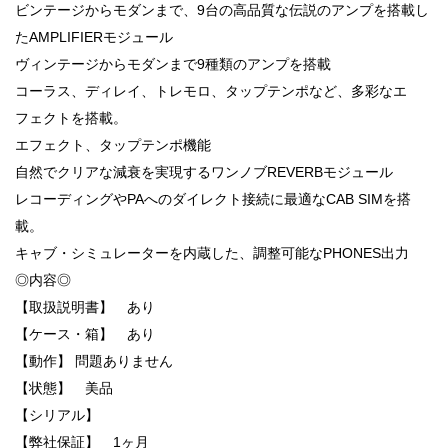
ビンテージからモダンまで、9台の高品質な伝説のアンプを搭載し
たAMPLIFIERモジュール
ヴィンテージからモダンまで9種類のアンプを搭載
コーラス、ディレイ、トレモロ、タップテンポなど、多彩なエ
フェクトを搭載。
エフェクト、タップテンポ機能
自然でクリアな減衰を実現するワンノブREVERBモジュール
レコーディングやPAへのダイレクト接続に最適なCAB SIMを搭
載。
キャブ・シミュレーターを内蔵した、調整可能なPHONES出力
◎内容◎
【取扱説明書】 あり
【ケース・箱】 あり
【動作】 問題ありません
【状態】 美品
【シリアル】
【弊社保証】 1ヶ月