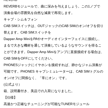
REVERBモジュールで、曲に深みを与えましょう。この1ノブで
演奏会場の雰囲気を自然な減衰で再現します。
キャブ・シム＆フォン
CAB SIMスイッチは、OUTジャックのCAB SIMのオン/オフを切り
替えます。CAB SIMスイッチを
Dapper Amp MiniをPAやオーディオインターフェイスに接続し、
まるで大きな機材を通して演奏しているようなサウンドを得るこ
とができます。Dapper Amp Miniをアンプに直接接続する場合は、
CAB SIMをOFFにしてください。
PHONESジャックにイヤホンを接続すれば、静かなジャム演奏が
可能です。PHONES キャブシミュレーターは、CAB SIMトグルの
オン/オフに関係なく、「常にオン」です。
(公式より）
箱、説明書付き、美品での入荷になりました。
【仕様】
高速かつ正確なチューニングが可能なTUNERモジュール