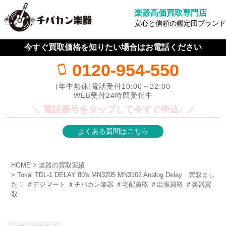
楽器高価買取専門店
安心と信頼の鑑定団ブランド
今すぐ買取価格を知りたい場合はお電話ください
0120-954-550
[年中無休]電話受付10:00～22:00
WEB受付24時間受付中
＼ 電話番号をタップして今すぐ申込↑ ／
よくある質問はこちら
HOME
楽器の買取実績
Tokai TDL-1 DELAY 80′s MN3205 MN3102 Analog Delay 買取まし
た！ ＃デジマート ＃チバカン楽器 ＃宅配買取 ＃出張買取 ＃楽器買
取