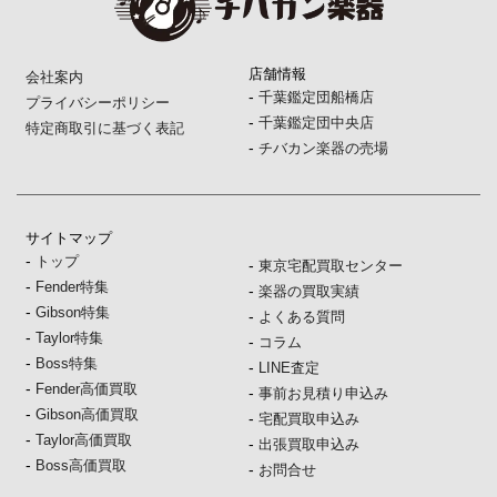
店舗情報
会社案内
-
千葉鑑定団船橋店
プライバシーポリシー
-
千葉鑑定団中央店
特定商取引に基づく表記
-
チバカン楽器の売場
サイトマップ
-
トップ
-
東京宅配買取センター
-
Fender特集
-
楽器の買取実績
-
Gibson特集
-
よくある質問
-
Taylor特集
-
コラム
-
Boss特集
-
LINE査定
-
Fender高価買取
-
事前お見積り申込み
-
Gibson高価買取
-
宅配買取申込み
-
Taylor高価買取
-
出張買取申込み
-
Boss高価買取
-
お問合せ