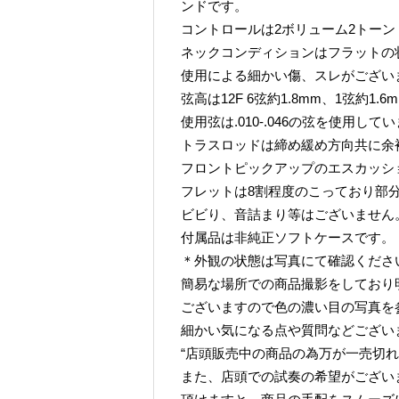
ンドです。
コントロールは2ボリューム2トーン
ネックコンディションはフラットの
使用による細かい傷、スレがござい
弦高は12F 6弦約1.8mm、1弦約1.
使用弦は.010-.046の弦を使用して
トラスロッドは締め緩め方向共に余
フロントピックアップのエスカッシ
フレットは8割程度のこっており部
ビビり、音詰まり等はございません
付属品は非純正ソフトケースです。
＊外観の状態は写真にて確認くださ
簡易な場所での商品撮影をしており
ございますので色の濃い目の写真を
細かい気になる点や質問などござい
“店頭販売中の商品の為万が一売切れ
また、店頭での試奏の希望がござい