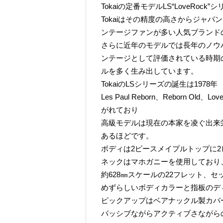
Tokaiの定番モデルLS“LoveRoc
Tokaiはその精度の高さからジャ
ンテージファンが多い人気ブランド
さらに近年のモデルでは長年のノウ
ンテージとして評価されている時期
ルを多く生み出しています。
TokaiのLSシリーズの誕生は1978年
Les Paul Reborn、Reborn 
がれており
高級モデルは現在の本家を凌ぐ出来栄
あるほどです。
ボディは2ピースメイプルトップに
ネックはマホガニーを使用しており
約628㎜スケールの22フレット、
めずらしいボディカラーと指板のデ
ピックアップはベアナックル製カバ
パッシブながらアクティブさながら