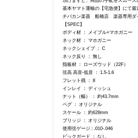
頂けますと、商品の手配をスムーズ
基本ヤマト運輸の【宅急便】にて最
チバカン楽器 船橋店 楽器専用ダイヤル TE
【SPEC】
ボディ材 ： メイプル+マホガニー
ネック材 ： マホガニー
ネックシェイプ ： C
ネック反り ： 無し
指板材 ： ローズウッド（22F）
弦高 高音-低音 ： 1.5-1.6
フレット残 ： 8
インレイ ： ディッシュ
ナット（幅） ： 約43.7mm
ペグ ： オリジナル
スケール ： 約628mm
ブリッジ ： オリジナル
使用弦ゲージ : .010-.046
ピックガード ： なし