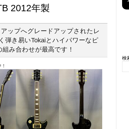
STB 2012年製
e製ピックアップへグレードアップされたレ
く弾き易いTokaiとハイパワーなピ
の組み合わせが最高です！
検
中！