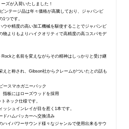
k”シリーズが入荷いたしました！
パンビンテージ品は年々価格が高騰しており、ジャパンビ
の1つです。
ハウや精度の高い加工機械を駆使することでジャパンビ
の物よりもよりハイクオリティで高精度の高コスパモデ
Old、Love Rockと名前を変えながらその精神はしっかりと受け継
えと称され、Gibson社からクレームがついたとの話も
2ピースマホガニーバック
、指板にはローズウッドを採用
セットネック仕様です。
ィッシュインレイが目を惹く1本です。
ードハムバッカーへ交換済み
のハイパワーサウンド様々なジャンルで使用出来るサウ