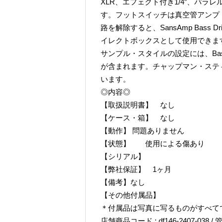
XLR、エフェクト付き1/4″、パラ
す。フットスイッチは真空管アンプ
路を解除すると、SansAmp Bass
イレクトボックスとして使用できま
サンプル・スタイルの設定には、Bassman®
が含まれます。チャップマン・ステ
います。
◎内容◎
【取扱説明書】 なし
【ケース・箱】 なし
【動作】 問題ありません
【状態】 使用による傷あり
【シリアル】
【弊社保証】 1ヶ月
【備考】なし
【その他付属品】
＊付属品は写真に写るものがすべて
店舗商品コード : df146-2407-038 / 管