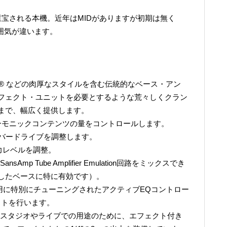
て重宝される本機。近年はMIDがありますが初期は無く
囲気が違います。
SVT® などの肉厚なスタイルを含む伝統的なベース・アン
フェクト・ユニットを必要とするような荒々しくクラン
まで、幅広く提供します。
ハーモニックコンテンツの量をコントロールします。
ーバードライブを調整します。
出力レベルを調整。
mp Tube Amplifier Emulation回路をミックスでき
したベースに特に有効です）。
ギター用に特別にチューニングされたアクティブEQコントロー
ーストを行います。
Iは、スタジオやライブでの用途のために、エフェクト付き