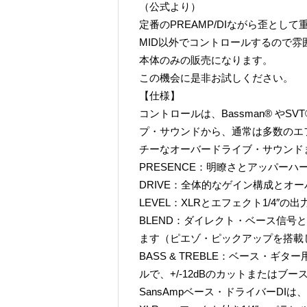
（公式より）
定番のPREAMP/DIながら歪とし
MID以外でコントロールするので雰
本体のみの販売になります。
この機会に是非お試しください。
【仕様】
コントロールは、Bassman® や
プ・サウンドから、通常は多数のエ
チーなオーバードライブ・サウンド
PRESENCE：明瞭さとアッパー
DRIVE：全体的なゲイン構成とオ
LEVEL：XLRとエフェクト1/4″の
BLEND：ダイレクト・ベース信号とSansA
ます（ピエゾ・ピックアップを搭載
BASS & TREBLE：ベース・
ルで、+/-12dBのカットまたはブ
SansAmpベース・ドライバーD