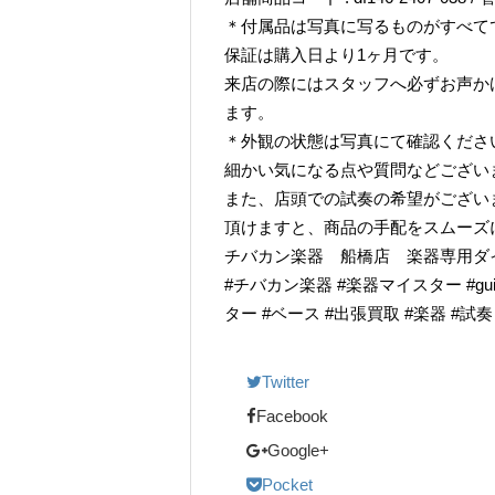
＊付属品は写真に写るものがすべて
保証は購入日より1ヶ月です。
来店の際にはスタッフへ必ずお声か
ます。
＊外観の状態は写真にて確認くださ
細かい気になる点や質問などござい
また、店頭での試奏の希望がござい
頂けますと、商品の手配をスムーズ
チバカン楽器 船橋店 楽器専用ダイヤル TE
#チバカン楽器 #楽器マイスター #guitarr
ター #ベース #出張買取 #楽器 #試
Twitter
Facebook
Google+
Pocket