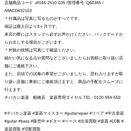
店舗商品コード :df146-2510-035 /管理番号 :Q60385 /
A9ACD632103
＊付属品は写真に写るものがすべてです。
保証は購入日より3ヶ月です。
来店の際にはスタッフへ必ずお声かけください。バックヤードか
らお出しする場合がございます。
＊外観の状態は写真にて確認ください。
細かい気になる点や質問などございましたらお気軽に取り扱い店
舗にご連絡下さい。
また、店頭での試奏の希望がございましたら、恐れ入りますが取
り扱い店舗に事前にご連絡頂けますと、商品の手配をスムーズに
行えます。
チバカン楽器 船橋店 楽器専用ダイヤル TEL : 0120-954-550
#チバカン楽器 #楽器マイスター #guitarrepair #リペア #中古楽器
#guitar #bass #販売中 #ギター #ベース #出張買取 #楽器 #試奏 #
楽器買取 #宅配買取