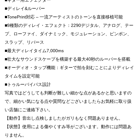
■ディレイ&ルーパー
■TonePrint対応 – 一流アーティストのトーンを直接移植可能
■9種類のディレイ・エフェクト：2290デジタル、アナログ、テー
プ、ローファイ、ダイナミック、モジュレーション、ピンポン、
スラップ、リバース
■最大ディレイタイム7,000ms
■壮大なサウンドスケープを構築する最大40秒のルーパーを搭載
■オーディオ・タップ機能：ギターで拍を刻むことによりディレイ
タイムを設定可能
■トゥルーバイパス設計
写真ではどうしても判断が難しい細かな点があるかと思いますの
で、細かい気になる点や質問などございましたらお気軽に取り扱
い店舗にご連絡下さい。
【動作】音出し点検しましたがガリもなく問題ありません。
【状態】使用による傷やくすみ等がございます。動作には問題あ
りません。