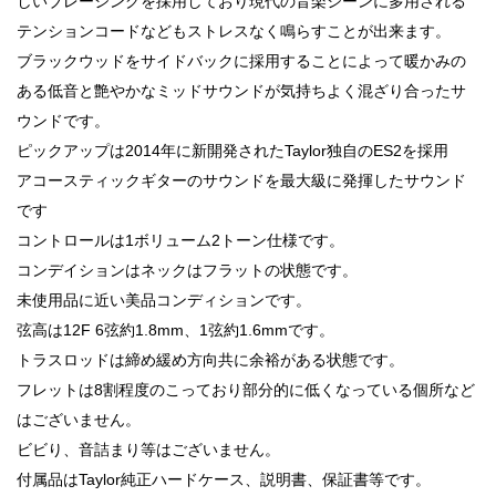
しいブレーシングを採用しており現代の音楽シーンに多用される
テンションコードなどもストレスなく鳴らすことが出来ます。
ブラックウッドをサイドバックに採用することによって暖かみの
ある低音と艶やかなミッドサウンドが気持ちよく混ざり合ったサ
ウンドです。
ピックアップは2014年に新開発されたTaylor独自のES2を採用
アコースティックギターのサウンドを最大級に発揮したサウンド
です
コントロールは1ボリューム2トーン仕様です。
コンデイションはネックはフラットの状態です。
未使用品に近い美品コンディションです。
弦高は12F 6弦約1.8mm、1弦約1.6mmです。
トラスロッドは締め緩め方向共に余裕がある状態です。
フレットは8割程度のこっており部分的に低くなっている個所など
はございません。
ビビり、音詰まり等はございません。
付属品はTaylor純正ハードケース、説明書、保証書等です。