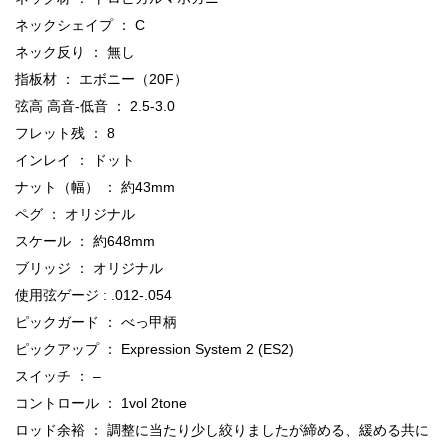
ネックシェイプ ： C
ネック反り ： 無し
指板材 ： エボニー（20F）
弦高 高音-低音 ： 2.5-3.0
フレット残 ： 8
インレイ ： ドット
ナット（幅） ： 約43mm
ペグ ： オリジナル
スケール ： 約648mm
ブリッジ ： オリジナル
使用弦ゲージ : .012-.054
ピックガード ： べっ甲柄
ピックアップ ： Expression System 2 (ES2)
スイッチ ： –
コントロール ： 1vol 2tone
ロッド余裕 ： 調整に当たり少し絞りましたが締める、緩める共に