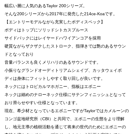
幅広い層に人気のあるTaylor 200シリーズ。
そんな200シリーズから2017年に発売した214ce-Koaです。
【エントリーモデルながら充実したボディスペック】
ボディはトップにソリッドシトカスプルース
サイドバックにはレイヤードハワイアンコアを採用
硬質ながらザクザクしたストローク、指弾きでは艶のあるサウン
ドとなっており
音量バランスも良くメリハリのあるサウンドです。
小振りなグランドオーディトリアムシェイプ、カッタウェイボ
ディは身体にフィットしやすく取り回しが良いです。
ネックにはトロピカルマホガニー、指板はエボニー
ネックは細めのナローネック仕様にサテンフィニッシュとなって
おり滑らせやすい仕様となっています。
現在、希少材となっているエボニーですがTaylorではカメルーンの
コンゴ盆地研究所（CBI）と共同で、エボニーの生態をより理解
し、地元主導の植樹活動を通じて将来の世代のためにエボニーの