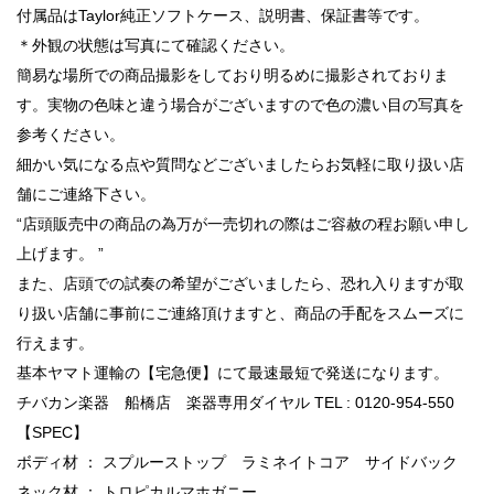
付属品はTaylor純正ソフトケース、説明書、保証書等です。
＊外観の状態は写真にて確認ください。
簡易な場所での商品撮影をしており明るめに撮影されておりま
す。実物の色味と違う場合がございますので色の濃い目の写真を
参考ください。
細かい気になる点や質問などございましたらお気軽に取り扱い店
舗にご連絡下さい。
“店頭販売中の商品の為万が一売切れの際はご容赦の程お願い申し
上げます。 ”
また、店頭での試奏の希望がございましたら、恐れ入りますが取
り扱い店舗に事前にご連絡頂けますと、商品の手配をスムーズに
行えます。
基本ヤマト運輸の【宅急便】にて最速最短で発送になります。
チバカン楽器 船橋店 楽器専用ダイヤル TEL : 0120-954-550
【SPEC】
ボディ材 ： スプルーストップ ラミネイトコア サイドバック
ネック材 ： トロピカルマホガニー