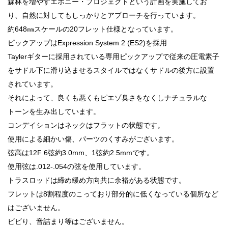
森林を増やすエボニー・プロジェクトという計画を実施してお
り、自然に対してもしっかりとアプローチを行っています。
約648㎜スケールの20フレット仕様となっています。
ピックアップはExpression System 2 (ES2)を採用
Taylerギターに採用されている専用ピックアップで従来の圧電素子
をサドル下に滑り込ませるスタイルではなくサドルの後方に設置
されています。
それによって、良くも悪くもピエゾ臭さをなくしナチュラルな
トーンを生み出しています。
コンデイションはネックはフラットの状態です。
使用による細かい傷、パーツのくすみがございます。
弦高は12F 6弦約3.0mm、1弦約2.5mmです。
使用弦は.012-.054の弦を使用しています。
トラスロッドは締め緩め方向共に余裕がある状態です。
フレットは8割程度のこっており部分的に低くなっている個所など
はございません。
ビビり、音詰まり等はございません。