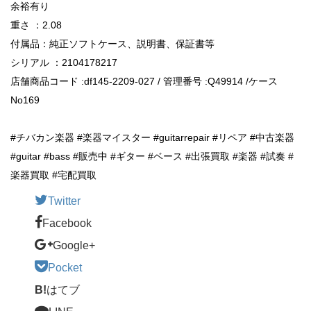
余裕有り
重さ ：2.08
付属品：純正ソフトケース、説明書、保証書等
シリアル ：2104178217
店舗商品コード :df145-2209-027 / 管理番号 :Q49914 /ケース
No169
#チバカン楽器 #楽器マイスター #guitarrepair #リペア #中古楽器
#guitar #bass #販売中 #ギター #ベース #出張買取 #楽器 #試奏 #
楽器買取 #宅配買取
Twitter
Facebook
Google+
Pocket
B!
はてブ