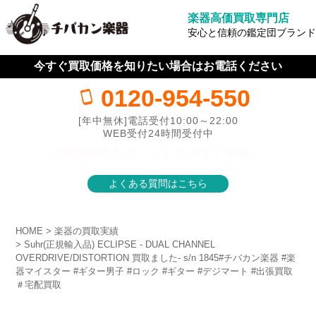
楽器高価買取専門店
安心と信頼の鑑定団ブランド
今すぐ買取価格を知りたい場合はお電話ください
0120-954-550
[年中無休]電話受付10:00～22:00
WEB受付24時間受付中
＼ 電話番号をタップして今すぐ申込↑ ／
よくある質問はこちら
HOME
楽器の買取実績
Suhr(正規輸入品) ECLIPSE - DUAL CHANNEL
OVERDRIVE/DISTORTION 買取ました- s/n 1845#チバカン楽器 #楽
器マイスター #ギター男子 #ロック #ギター #デジマート #出張買取
＃宅配買取