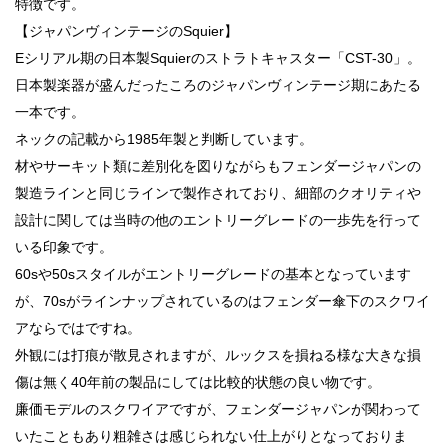
特徴です。
【ジャパンヴィンテージのSquier】
Eシリアル期の日本製Squierのストラトキャスター「CST-30」。
日本製楽器が盛んだったころのジャパンヴィンテージ期にあたる
一本です。
ネックの記載から1985年製と判断しています。
材やサーキット類に差別化を図りながらもフェンダージャパンの
製造ラインと同じラインで製作されており、細部のクオリティや
設計に関しては当時の他のエントリーグレードの一歩先を行って
いる印象です。
60sや50sスタイルがエントリーグレードの基本となっています
が、70sがラインナップされているのはフェンダー傘下のスクワイ
アならではですね。
外観には打痕が散見されますが、ルックスを損ねる様な大きな損
傷は無く40年前の製品にしては比較的状態の良い物です。
廉価モデルのスクワイアですが、フェンダージャパンが関わって
いたこともあり粗雑さは感じられない仕上がりとなっておりま