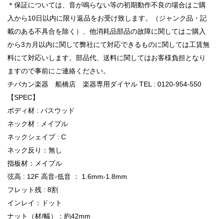
＊保証については、音が鳴らない等の初期動作不良の場合はご購
入から10日以内に限り返品をお受け致します。（ジャンク品・記
載のある不具合を除く）、他消耗品部品の故障に関してはご購入
から3カ月以内に関して弊社にて対応できるものに関しては工賃無
料にて対応いします。部品代、送料に関してはお客様負担となり
ますので事前にご連絡ください。
チバカン楽器 船橋店 楽器専用ダイヤル TEL : 0120-954-550
【SPEC】
ボディ材 : バスウッド
ネック材 : メイプル
ネックシェイプ : C
ネック反り：無し
指板材：メイプル
弦高 : 12F 高音-低音 ： 1.6mm-1.8mm
フレット残 : 8割
インレイ：ドット
ナット（材/幅）：約42mm