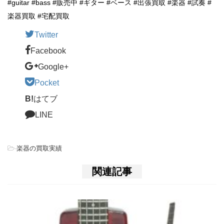
#guitar #bass #販売中 #ギター #ベース #出張買取 #楽器 #試奏 #
楽器買取 #宅配買取
Twitter
Facebook
Google+
Pocket
B!
はてブ
LINE
-
楽器の買取実績
関連記事