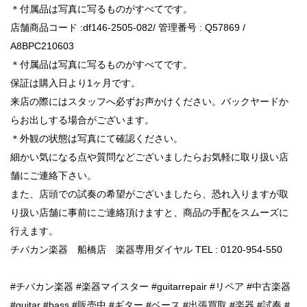
＊付属品は写真に写るものがすべてです。
店舗商品コード :df146-2505-082/ 管理番号 : Q57869 /
A8BPC210603
＊付属品は写真に写るものがすべてです。
保証は購入日より1ヶ月です。
来店の際にはスタッフへ必ずお声かけください。バックヤードか
らお出しする場合がございます。
＊外観の状態は写真にて確認ください。
細かい気になる点や質問などございましたらお気軽に取り扱い店
舗にご連絡下さい。
また、店頭での試奏の希望がございましたら、恐れ入りますが取
り扱い店舗に事前にご連絡頂けますと、商品の手配をスムーズに
行えます。
チバカン楽器 船橋店 楽器専用ダイヤル TEL : 0120-954-550
#チバカン楽器 #楽器マイスター #guitarrepair #リペア #中古楽器
#guitar #bass #販売中 #ギター #ベース #出張買取 #楽器 #試奏 #