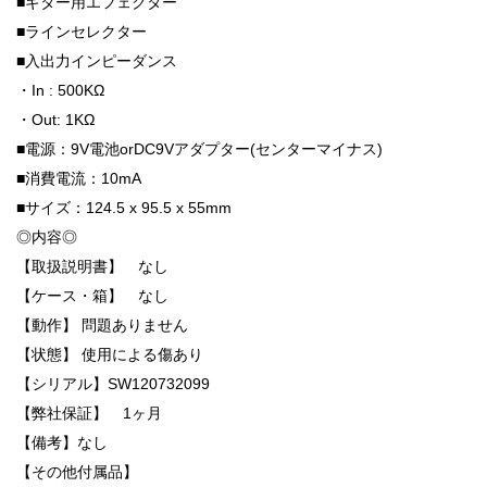
■ギター用エフェクター
■ラインセレクター
■入出力インピーダンス
・In : 500KΩ
・Out: 1KΩ
■電源：9V電池orDC9Vアダプター(センターマイナス)
■消費電流：10mA
■サイズ：124.5 x 95.5 x 55mm
◎内容◎
【取扱説明書】 なし
【ケース・箱】 なし
【動作】 問題ありません
【状態】 使用による傷あり
【シリアル】SW120732099
【弊社保証】 1ヶ月
【備考】なし
【その他付属品】