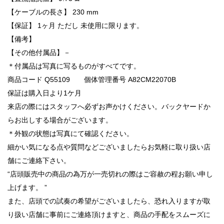
【ケーブルの長さ】 230 mm
【保証】 1ヶ月 ただし 未使用に限ります。
【備考】
【その他付属品】－
＊付属品は写真に写るものがすべてです。
商品コード Q55109 個体管理番号 A82CM22070B
保証は購入日より1ケ月
来店の際にはスタッフへ必ずお声かけください。バックヤードか
らお出しする場合がございます。
＊外観の状態は写真にて確認ください。
細かい気になる点や質問などございましたらお気軽に取り扱い店
舗にご連絡下さい。
“店頭販売中の商品の為万が一売切れの際はご容赦の程お願い申し
上げます。 ”
また、店頭での試奏の希望がございましたら、恐れ入りますが取
り扱い店舗に事前にご連絡頂けますと、商品の手配をスムーズに