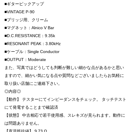
■ギターピックアップ
■VINTAGE P-90
■ブリッジ用、クリーム
■マグネット：Alnico V Bar
■D.C.RESISTANCE：9.35k
■RESONANT PEAK：3.80kHz
■ケーブル：Single Conductor
■OUTPUT：Moderate
また、写真ではどうしても判断が難しい細かな点があるかと思い
ますので、細かい気になる点や質問などございましたらお気軽に
取り扱い店舗にご連絡下さい。
◎内容◎
【動作】 テスターにてインピーダンスをチェック。 タッチテスト
にて発電することまで確認済
【状態】 中古相応で若干使用感、スレキズが見られます。動作に
は問題ありません。
【直流抵抗値】 9.73 Ω