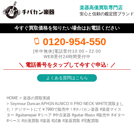
楽器高価買取専門店
安心と信頼の鑑定団ブランド
今すぐ買取価格を知りたい場合はお電話ください
0120-954-550
[年中無休]電話受付10:00～22:00
WEB受付24時間受付中
＼ 電話番号をタップして今すぐ申込↑ ／
よくある質問はこちら
HOME
楽器の買取実績
Seymour Duncan APH1N ALNICO II PRO NECK WHITE買取まし
た！デジマートにて￥7980で販売中！#チバカン楽器 #楽器マイス
ター #guitarrepair #リペア #中古楽器 #guitar #bass #販売中 #ギター
#ベース #出張買取 #楽器 #試奏 #楽器買取 #宅配買取