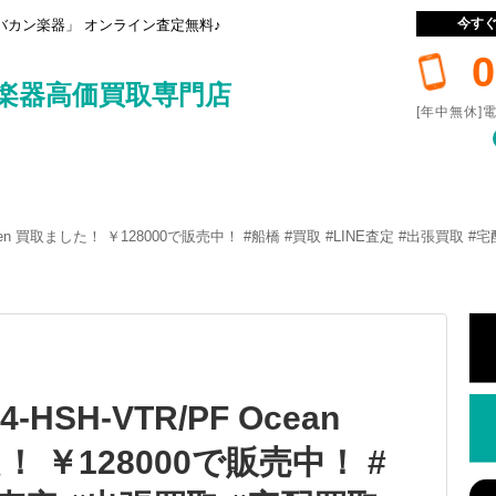
今す
カン楽器」 オンライン査定無料♪
0
楽器高価買取専門店
[年中無休]電
an Green 買取ました！ ￥128000で販売中！ #船橋 #買取 #LINE査定 #出張買取
4-HSH-VTR/PF Ocean
！ ￥128000で販売中！ #