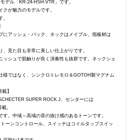
ル「KR-24-HSH-VTR」です。
イクが魅力のモデルです。
す。
】
プにアッシュ・バック、ネックはメイプル、指板材は
り、見た目も非常に美しい仕上がりです。
ニッシュで肌触りが良く演奏性も抜群です。ネックシェ
仕様ではなく、シンクロトレモロ＆GOTOH製マグナム
搭載】
ECTER SUPER ROCK J、センターには
を搭載。
です。中域～高域の音の抜け感のあるトーンです。
ットトーンコントロール、スイッチはコイルタップスイッ
も可能な1本です。