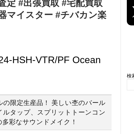
NE査定 #出張買取 #宅配買取
#楽器マイスター #チバカン楽
4-HSH-VTR/PF Ocean
検
デルの限定生産品！ 美しい杢のバール
イルタップ、スプリットトーンコン
の多彩なサウンドメイク！