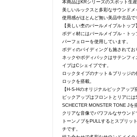
本商品はKRシリーズのスポット生産モデ
美しいルックスと多彩なサウンドメ
使用感がほとんど無い美品中古品で
【美しい杢のバールメイプルトップ
ボディ材にはバールメイプル・トッ
パーフェローを使用しています。
ボディのバイディングも施されてお
ネックやボディバックはサテンフィ
イプはCシェイプです。
ロックタイプのナット＆ブリッジの
ロックを搭載。
【H-S-Hのオリジナルピックアップ
ピックアップはフロントとリアにはSCH
SCHECTER MONSTER TONE J
クリアな音像でパワフルなサウンド
トーンノブをPULLするとスプリ
チです。
組み合わせで多彩なサウンドメイク