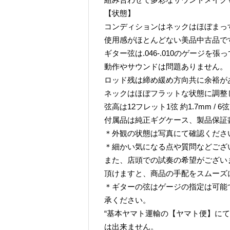
【状態】
コンディションはネックはほぼまっ
使用感がほとんどない美品中古品で
ギター弦は.046-.010のゲージを張
動作やサウンドは問題ありません。
ロッド残は締め緩め方向共に余裕が
ネックはほぼフラットな状態に調整
弦高は12フレット1弦 約1.7mm / 6
付属品は純正ギグケース、製品保証
＊外観の状態は写真にて確認くださ
＊細かい気になる点や質問などござ
また、店頭での試奏の希望がござい
頂けますと、商品の手配をスムーズ
＊ギターの弦はゲージの指定は可能
承ください。
“基本ヤマト運輸の【ヤマト便】に
は出来ません。