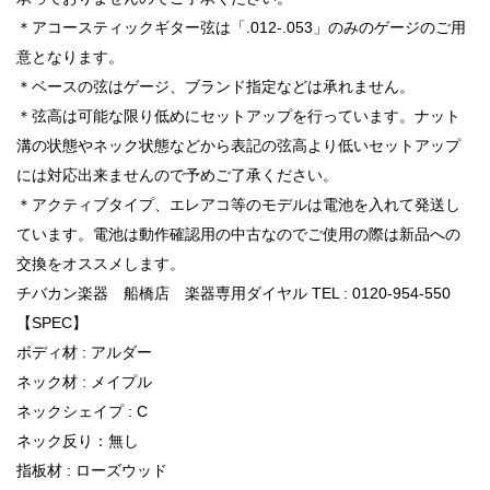
＊アコースティックギター弦は「.012-.053」のみのゲージのご用
意となります。
＊ベースの弦はゲージ、ブランド指定などは承れません。
＊弦高は可能な限り低めにセットアップを行っています。ナット
溝の状態やネック状態などから表記の弦高より低いセットアップ
には対応出来ませんので予めご了承ください。
＊アクティブタイプ、エレアコ等のモデルは電池を入れて発送し
ています。電池は動作確認用の中古なのでご使用の際は新品への
交換をオススメします。
チバカン楽器 船橋店 楽器専用ダイヤル TEL : 0120-954-550
【SPEC】
ボディ材 : アルダー
ネック材 : メイプル
ネックシェイプ : C
ネック反り：無し
指板材 : ローズウッド