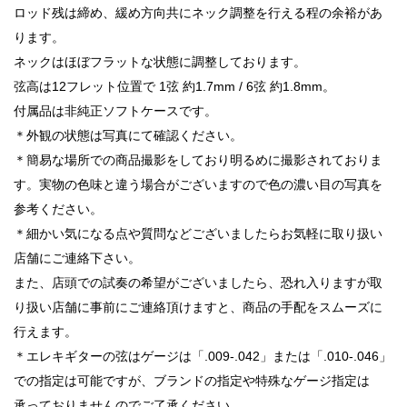
ロッド残は締め、緩め方向共にネック調整を行える程の余裕があ
ります。
ネックはほぼフラットな状態に調整しております。
弦高は12フレット位置で 1弦 約1.7mm / 6弦 約1.8mm。
付属品は非純正ソフトケースです。
＊外観の状態は写真にて確認ください。
＊簡易な場所での商品撮影をしており明るめに撮影されておりま
す。実物の色味と違う場合がございますので色の濃い目の写真を
参考ください。
＊細かい気になる点や質問などございましたらお気軽に取り扱い
店舗にご連絡下さい。
また、店頭での試奏の希望がございましたら、恐れ入りますが取
り扱い店舗に事前にご連絡頂けますと、商品の手配をスムーズに
行えます。
＊エレキギターの弦はゲージは「.009-.042」または「.010-.046」
での指定は可能ですが、ブランドの指定や特殊なゲージ指定は
承っておりませんのでご了承ください。