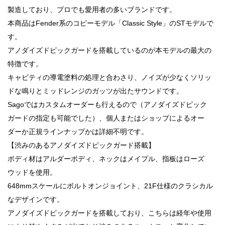
製造しており、プロでも愛用者の多いブランドです。
本商品はFender系のコピーモデル「Classic Style」のSTモデルで
す。
アノダイズドピックガードを搭載しているのが本モデルの最大の
特徴です。
キャビティの導電塗料の処理と合わさり、ノイズが少なくソリッ
ドな鳴りとミッドレンジのガッツが出たサウンドです。
Sagoではカスタムオーダーも行えるので（アノダイズドピック
ガードの指定も可能でした）、個人またはショップによるオー
ダーか正規ラインナップかは詳細不明です。
【渋みのあるアノダイズドピックガード搭載】
ボディ材はアルダーボディ、ネックはメイプル、指板はローズ
ウッドを使用。
648mmスケールにボルトオンジョイント、21F仕様のクラシカル
なデザインです。
アノダイズドピックガードを搭載しており、こちらは経年や使用