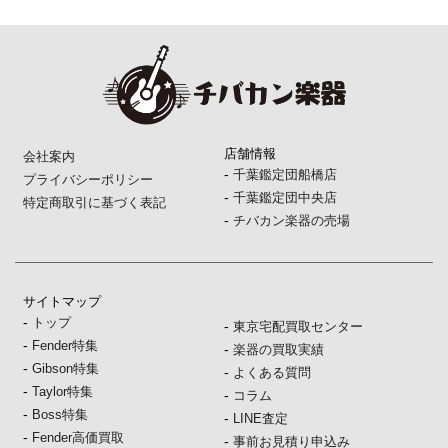
店舗情報
会社案内
-
千葉鑑定団船橋店
プライバシーポリシー
-
千葉鑑定団中央店
特定商取引に基づく表記
-
チバカン楽器の売場
サイトマップ
-
トップ
-
東京宅配買取センター
-
Fender特集
-
楽器の買取実績
-
Gibson特集
-
よくある質問
-
Taylor特集
-
コラム
-
Boss特集
-
LINE査定
-
Fender高価買取
-
事前お見積り申込み