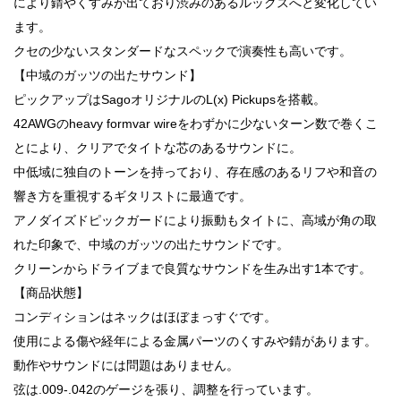
により錆やくすみが出ており渋みのあるルックスへと変化してい
ます。
クセの少ないスタンダードなスペックで演奏性も高いです。
【中域のガッツの出たサウンド】
ピックアップはSagoオリジナルのL(x) Pickupsを搭載。
42AWGのheavy formvar wireをわずかに少ないターン数で巻くこ
とにより、クリアでタイトな芯のあるサウンドに。
中低域に独自のトーンを持っており、存在感のあるリフや和音の
響き方を重視するギタリストに最適です。
アノダイズドピックガードにより振動もタイトに、高域が角の取
れた印象で、中域のガッツの出たサウンドです。
クリーンからドライブまで良質なサウンドを生み出す1本です。
【商品状態】
コンディションはネックはほぼまっすぐです。
使用による傷や経年による金属パーツのくすみや錆があります。
動作やサウンドには問題はありません。
弦は.009-.042のゲージを張り、調整を行っています。