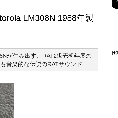
otorola LM308N 1988年製
検
LM308Nが生み出す、RAT2販売初年度の
くも音楽的な伝説のRATサウンド