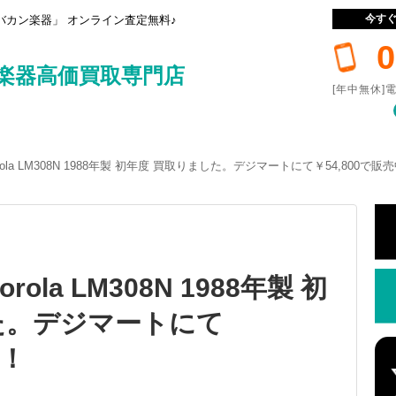
今す
カン楽器」 オンライン査定無料♪
0
楽器高価買取専門店
[年中無休]電
Motorola LM308N 1988年製 初年度 買取りました。デジマートにて￥54,800で販
torola LM308N 1988年製 初
た。デジマートにて
中！