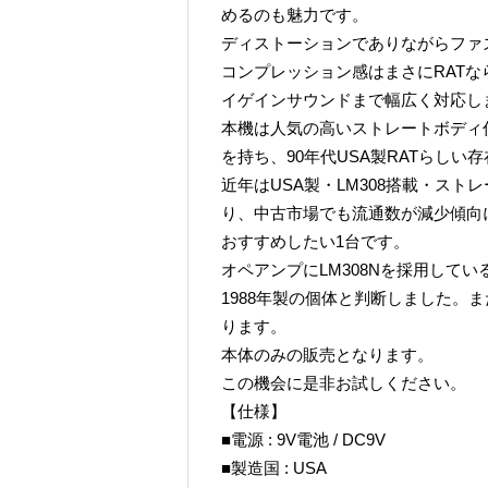
めるのも魅力です。
ディストーションでありながらファ
コンプレッション感はまさにRAT
イゲインサウンドまで幅広く対応し
本機は人気の高いストレートボディ
を持ち、90年代USA製RATらしい
近年はUSA製・LM308搭載・ス
り、中古市場でも流通数が減少傾向
おすすめしたい1台です。
オペアンプにLM308Nを採用している
1988年製の個体と判断しました。また
ります。
本体のみの販売となります。
この機会に是非お試しください。
【仕様】
■電源 : 9V電池 / DC9V
■製造国 : USA