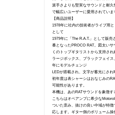
派手さよりも堅実なサウンドと耐久
で幅広いユーザーに愛用されていま
【商品説明】
1978年に社内の技術者がライブ用と
として
1979年に「The R.A.T.」と
番となったPROCO RAT。図太
くのトップギタリストから支持され
ラージボックス、ブラックフェイス、
年にモデルチェンジ
LEDが搭載され、文字が蓄光にさ
初年度は表シャーシはおなじみのRA
可能性があります。
本機は、あのRATサウンドを象徴する
こちらはオペアンプに希少なMotor
ついた歪み、抜けの良い中域が特徴
応します。ギター側のボリューム操