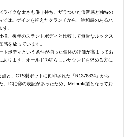
ズライクな太さも併せ持ち、ザラついた倍音感と独特の
ならでは。ゲインを抑えたクランチから、飽和感のあるハ
ます。
仕様。後年のスラントボディと比較して無骨なルックス
存在感を放っています。
トレートボディという条件が揃った個体の評価が高まってお
にあります。オールドRATらしいサウンドを求める方に
点と、CTS製ポットに刻印された「R1378834」から
、ICにⓂの表記があったため、Motorola製となってお