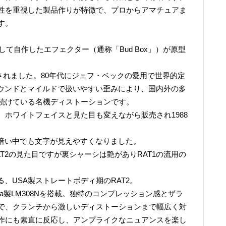
性を重視した製品作りが特徴で、プロからアマチュアま
す。
して自作したエフェクター（通称「Bud Box」）が原型
して販売されました。80年代にジェフ・ベックの愛用で世界的定
いサウンドとマイルドで扱いやすい歪みにより、国内外の多
続けている名機ディストーションです。
ホワイトフェイスと見た目も変えながら販売され1988
れ暗い中でも文字が見えやすくなりました。
T2の見た目ですが裏シャーシは艶がありRAT1の流用の
、USA製ストレートボディ期のRAT2。
ola製LM308Nを搭載。独特のコンプレッション感とザラ
で、クランチから激しいディストーションまで幅広く対
作にも素直に反応し、アンプライクなニュアンスを楽し