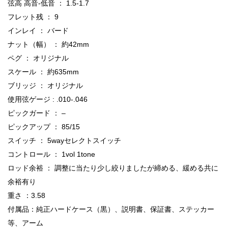
弦高 高音-低音 ： 1.5-1.7
フレット残 ： 9
インレイ ： バード
ナット（幅） ： 約42mm
ペグ ： オリジナル
スケール ： 約635mm
ブリッジ ： オリジナル
使用弦ゲージ : .010-.046
ピックガード ： –
ピックアップ ： 85/15
スイッチ ： 5wayセレクトスイッチ
コントロール ： 1vol 1tone
ロッド余裕 ： 調整に当たり少し絞りましたが締める、緩める共に
余裕有り
重さ ：3.58
付属品：純正ハードケース（黒）、説明書、保証書、ステッカー
等、アーム