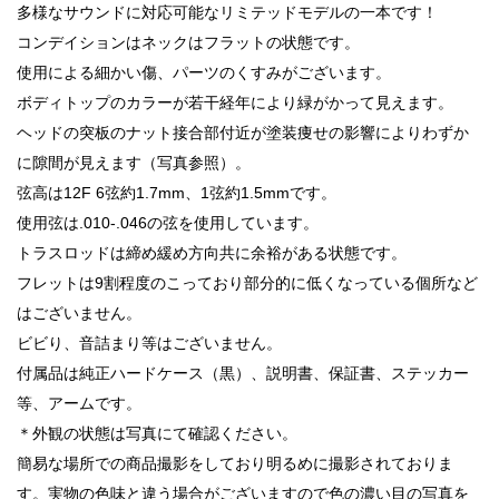
多様なサウンドに対応可能なリミテッドモデルの一本です！
コンデイションはネックはフラットの状態です。
使用による細かい傷、パーツのくすみがございます。
ボディトップのカラーが若干経年により緑がかって見えます。
ヘッドの突板のナット接合部付近が塗装痩せの影響によりわずか
に隙間が見えます（写真参照）。
弦高は12F 6弦約1.7mm、1弦約1.5mmです。
使用弦は.010-.046の弦を使用しています。
トラスロッドは締め緩め方向共に余裕がある状態です。
フレットは9割程度のこっており部分的に低くなっている個所など
はございません。
ビビり、音詰まり等はございません。
付属品は純正ハードケース（黒）、説明書、保証書、ステッカー
等、アームです。
＊外観の状態は写真にて確認ください。
簡易な場所での商品撮影をしており明るめに撮影されておりま
す。実物の色味と違う場合がございますので色の濃い目の写真を