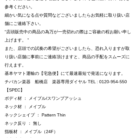
参考ください。
細かい気になる点や質問などございましたらお気軽に取り扱い店
舗にご連絡下さい。
“店頭販売中の商品の為万が一売切れの際はご容赦の程お願い申し
上げます。 ”
また、店頭での試奏の希望がございましたら、恐れ入りますが取
り扱い店舗に事前にご連絡頂けますと、商品の手配をスムーズに
行えます。
基本ヤマト運輸の【宅急便】にて最速最短で発送になります。
チバカン楽器 船橋店 楽器専用ダイヤル TEL : 0120-954-550
【SPEC】
ボディ材 ： メイプル/スワンプアッシュ
ネック材 ： メイプル
ネックシェイプ ： Pattern Thin
ネック反り ： 無し
指板材 ： メイプル（24F）