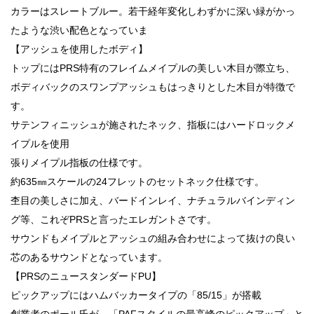
カラーはスレートブルー。若干経年変化しわずかに深い緑がかっ
たような渋い配色となっていま
【アッシュを使用したボディ】
トップにはPRS特有のフレイムメイプルの美しい木目が際立ち、
ボディバックのスワンプアッシュもはっきりとした木目が特徴で
す。
サテンフィニッシュが施されたネック、指板にはハードロックメ
イプルを使用
張りメイプル指板の仕様です。
約635㎜スケールの24フレットのセットネック仕様です。
杢目の美しさに加え、バードインレイ、ナチュラルバインディン
グ等、これぞPRSと言ったエレガントさです。
サウンドもメイプルとアッシュの組み合わせによって抜けの良い
芯のあるサウンドとなっています。
【PRSのニュースタンダードPU】
ピックアップにはハムバッカータイプの「85/15」が搭載
創業者のポール氏が、「PAFスタイルの最高峰のピックアップ」と