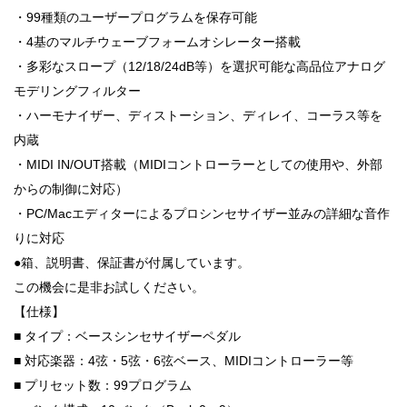
・99種類のユーザープログラムを保存可能
・4基のマルチウェーブフォームオシレーター搭載
・多彩なスロープ（12/18/24dB等）を選択可能な高品位アナログ
モデリングフィルター
・ハーモナイザー、ディストーション、ディレイ、コーラス等を
内蔵
・MIDI IN/OUT搭載（MIDIコントローラーとしての使用や、外部
からの制御に対応）
・PC/Macエディターによるプロシンセサイザー並みの詳細な音作
りに対応
●箱、説明書、保証書が付属しています。
この機会に是非お試しください。
【仕様】
■ タイプ：ベースシンセサイザーペダル
■ 対応楽器：4弦・5弦・6弦ベース、MIDIコントローラー等
■ プリセット数：99プログラム