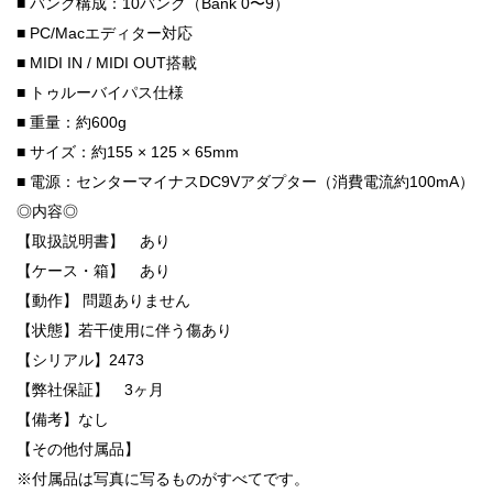
■ バンク構成：10バンク（Bank 0〜9）
■ PC/Macエディター対応
■ MIDI IN / MIDI OUT搭載
■ トゥルーバイパス仕様
■ 重量：約600g
■ サイズ：約155 × 125 × 65mm
■ 電源：センターマイナスDC9Vアダプター（消費電流約100mA）
◎内容◎
【取扱説明書】 あり
【ケース・箱】 あり
【動作】 問題ありません
【状態】若干使用に伴う傷あり
【シリアル】2473
【弊社保証】 3ヶ月
【備考】なし
【その他付属品】
※付属品は写真に写るものがすべてです。