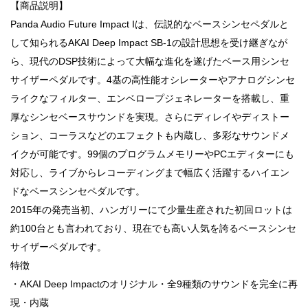
【商品説明】
Panda Audio Future Impact Iは、伝説的なベースシンセペダルと
して知られるAKAI Deep Impact SB-1の設計思想を受け継ぎなが
ら、現代のDSP技術によって大幅な進化を遂げたベース用シンセ
サイザーペダルです。4基の高性能オシレーターやアナログシンセ
ライクなフィルター、エンベロープジェネレーターを搭載し、重
厚なシンセベースサウンドを実現。さらにディレイやディストー
ション、コーラスなどのエフェクトも内蔵し、多彩なサウンドメ
イクが可能です。99個のプログラムメモリーやPCエディターにも
対応し、ライブからレコーディングまで幅広く活躍するハイエン
ドなベースシンセペダルです。
2015年の発売当初、ハンガリーにて少量生産された初回ロットは
約100台とも言われており、現在でも高い人気を誇るベースシンセ
サイザーペダルです。
特徴
・AKAI Deep Impactのオリジナル・全9種類のサウンドを完全に再
現・内蔵