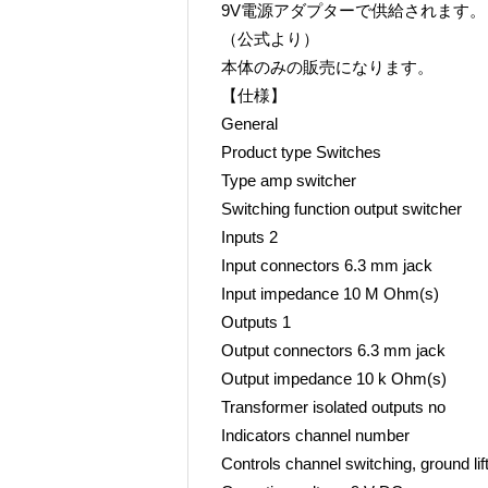
9V電源アダプターで供給されます。
（公式より）
本体のみの販売になります。
【仕様】
General
Product type Switches
Type amp switcher
Switching function output switcher
Inputs 2
Input connectors 6.3 mm jack
Input impedance 10 M Ohm(s)
Outputs 1
Output connectors 6.3 mm jack
Output impedance 10 k Ohm(s)
Transformer isolated outputs no
Indicators channel number
Controls channel switching, ground lif