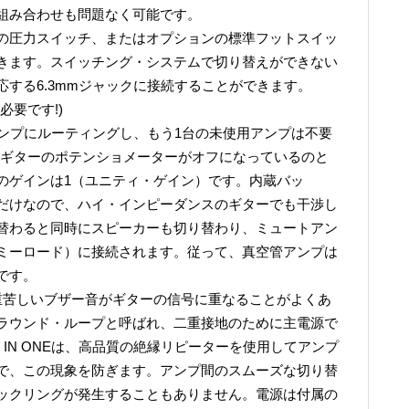
組み合わせも問題なく可能です。
の圧力スイッチ、またはオプションの標準フットスイッ
きます。スイッチング・システムで切り替えができない
する6.3mmジャックに接続することができます。
必要です!)
アンプにルーティングし、もう1台の未使用アンプは不要
(ギターのポテンショメーターがオフになっているのと
のゲインは1（ユニティ・ゲイン）です。内蔵バッ
だけなので、ハイ・インピーダンスのギターでも干渉し
替わると同時にスピーカーも切り替わり、ミュートアン
ミーロード）に接続されます。従って、真空管アンプは
です。
重苦しいブザー音がギターの信号に重なることがよくあ
ラウンド・ループと呼ばれ、二重接地のために主電源で
 IN ONEは、高品質の絶縁リピーターを使用してアンプ
で、この現象を防ぎます。アンプ間のスムーズな切り替
ックリングが発生することもありません。電源は付属の