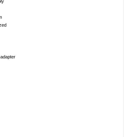
ly
um
zed
 adapter