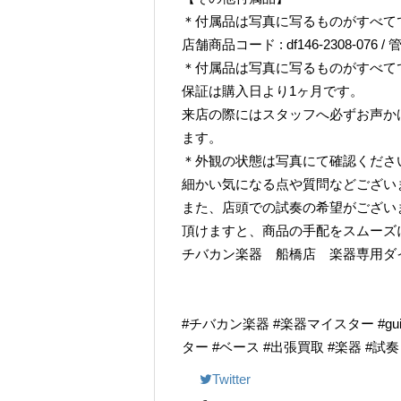
＊付属品は写真に写るものがすべて
店舗商品コード : df146-2308-076 / 管
＊付属品は写真に写るものがすべて
保証は購入日より1ヶ月です。
来店の際にはスタッフへ必ずお声か
ます。
＊外観の状態は写真にて確認くださ
細かい気になる点や質問などござい
また、店頭での試奏の希望がござい
頂けますと、商品の手配をスムーズ
チバカン楽器 船橋店 楽器専用ダイヤル TE
#チバカン楽器 #楽器マイスター #guitarr
ター #ベース #出張買取 #楽器 #試
Twitter