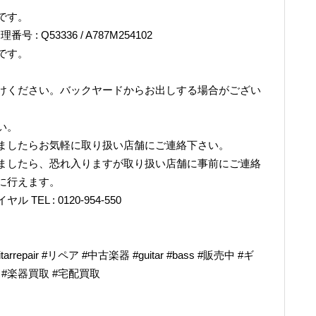
です。
理番号 : Q53336 / A787M254102
です。
けください。バックヤードからお出しする場合がござい
い。
ましたらお気軽に取り扱い店舗にご連絡下さい。
ましたら、恐れ入りますが取り扱い店舗に事前にご連絡
に行えます。
L : 0120-954-550
epair #リペア #中古楽器 #guitar #bass #販売中 #ギ
奏 #楽器買取 #宅配買取