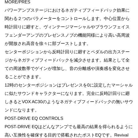
MORE/PRES
パワーアンプステージにおけるネガティブフィードバック効果に
関わる２つのパラメーターをコントロールします。中心位置から
時計回りに廻すと、ヴィンテージマーシャルやブラウンフェイス
フェンダーアンプのプレゼンスノブの機能同様により高い高周波
が開放され高音を徐々に部ブーストします。
センターポジションから反時計回りに廻すとペダルの出力ステー
ジからネガティブフィードバックを減少させます。結果として全
ての周波数帯でゲインが増加し、音の分離感や演奏感を変化させ
ることができます。
12時のセンターポジションはプレゼンスを0に設定したマーシャル
に似たサウンドキャラクターになります。完全に反時計回りに廻
しきるとVOX AC30のようなネガティブフィードバックの無いサウ
ンドになります。
POST-DRIVE EQ CONTROLS
POST-DRIVE EQはどんなアンプでも最高の結果を得られるように
高い互換性を確保する目的で搭載されたポストEQです。Revival