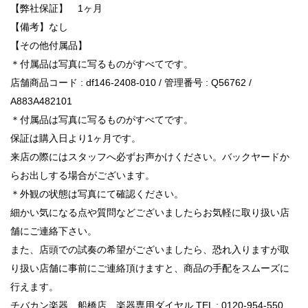
【弊社保証】 1ヶ月
【備考】なし
【その他付属品】
＊付属品は写真に写るものがすべてです。
店舗商品コード : df146-2408-010 / 管理番号 : Q56762 /
A883A482101
＊付属品は写真に写るものがすべてです。
保証は購入日より1ヶ月です。
来店の際にはスタッフへ必ずお声かけください。バックヤードか
らお出しする場合がございます。
＊外観の状態は写真にて確認ください。
細かい気になる点や質問などございましたらお気軽に取り扱い店
舗にご連絡下さい。
また、店頭での試奏の希望がございましたら、恐れ入りますが取
り扱い店舗に事前にご連絡頂けますと、商品の手配をスムーズに
行えます。
チバカン楽器 船橋店 楽器専用ダイヤル TEL : 0120-954-550