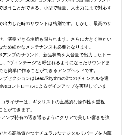
で扱うことができる、小型で軽量、大出力にまで対応す
で出力した時のサウンドは格別です。しかし、最高のサ
せ、演奏できる場所も限られます。さらに大きく重たい
なため細かなメンテナンスも必要となります。
コンボアンプのサウンド。新品状態を大音量で出力したトー
し、“ヴィンテージ”と呼ばれるようになったサウンドま
いつでも簡単に作ることができるアンプヘッドです。
セクションはLead/Rhythmの2つのチャンネルを選
 Driveコントロールによるゲインアップを実現していま
イコライザーは、ギタリストの直感的な操作性を重視
ことができます。
リカンアンプ特有の透き通るようにクリアで美しい響きを強
できる高品質かつナチュラルなデジタルリバーブを内蔵