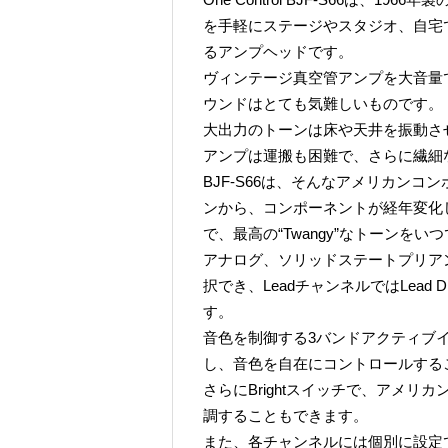
を手軽にステージやスタジオ、自宅
るアンプヘッドです。
ヴィンテージ真空管アンプを大音量
ウンドはとても気難しいものです。
大出力のトーンは床や天井を振動さ
アンプは運搬も困難で、さらに繊細
BJF-S66は、そんなアメリカン
ンから、コンポーネントが経年変化
で、最高の“Twangy”なトーンを
アナログ、ソリッドステートプリアンプ
択でき、LeadチャンネルではLead
す。
音色を制御する3バンドアクティブ
し、音色を自在にコントロールする
さらにBrightスイッチで、アメ
調することもできます。
また、各チャンネルには個別に設定