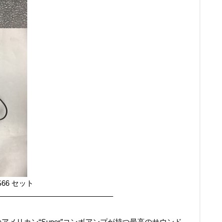
-S66 セット
———————————————–
966年製のアメリカン“Super”コンボアンプが持つ最高のサウンド