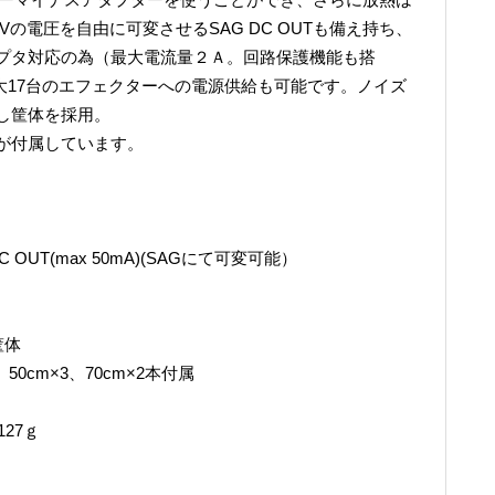
Vの電圧を自由に可変させるSAG DC OUTも備え持ち、
プタ対応の為（最大電流量２Ａ。回路保護機能も搭
ての最大17台のエフェクターへの電源供給も可能です。ノイズ
し筐体を採用。
が付属しています。
VDC OUT(max 50mA)(SAGにて可変可能）
筐体
50cm×3、70cm×2本付属
127ｇ