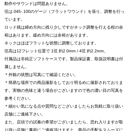
動作やサウンドは問題ありません。
弦は.045-.100のゲージ（フラットワウンド）を張り、調整を行っ
ています。
ロッド残は締め方向に残り少しですがネック調整を行える程の余
裕はあります。緩め方向には余裕があります。
ネックはほぼフラットな状態に調整しております。
弦高は12フレット位置で 1弦 約2.0mm / 4弦 約2.2mm。
付属品は非純正ソフトケースです。製品保証書、取扱説明書は付
属しません。
＊外観の状態は写真にて確認ください。
＊簡易な場所での商品撮影をしており明るめに撮影されておりま
す。実物の色味と違う場合がございますので色の濃い目の写真を
参考ください。
＊細かい気になる点や質問などございましたらお気軽に取り扱い
店舗にご連絡下さい。
また、店頭での試奏の希望がございましたら、恐れ入りますが取
り扱い店舗に事前にご連絡頂けますと、商品の手配をスムーズに