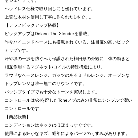
るシェイプです。
ヘッドレス仕様で取り回しにも優れています。
上質な木材を使用し丁寧に作られた1本です。
【デラノピックアップ搭載】
ピックアップはDelano The Xtenderを搭載。
昨今ハイエンドベースにも搭載されている、注目度の高いピック
アップです。
汗や埃の干渉を防ぐべく保護された楕円形の外観に、弦の動きと
相互作用するマグネット/コイルの特殊構造により、
ラウドなベースレンジ、ガッツのあるミドルレンジ、オープンな
トップレンジは唯一無二のサウンドです。
パッシブタイプでも十分なトーンを実現します。
コントロールはVolを廃したToneノブのみの非常にシンプルで潔い
コントロールです。
【商品状態】
コンディションはネックはほぼまっすぐです。
使用による細かなキズ、経年によるパーツのくすみがあります。