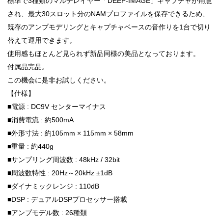
標準で3種類のマルチレイヤー「DEEP-IMAGE」キャプチャが用意
され、最大30スロット分のNAMプロファイルを保存できるため、
既存のアンプモデリングとキャプチャベースの音作りを1台で切り
替えて運用できます。
使用感もほとんど見られず新品同様の美品となっております。
付属品完品。
この機会に是非お試しください。
【仕様】
■電源 : DC9V センターマイナス
■消費電流 : 約500mA
■外形寸法 : 約105mm × 115mm × 58mm
■重量 : 約440g
■サンプリング周波数 : 48kHz / 32bit
■周波数特性 : 20Hz～20kHz ±1dB
■ダイナミックレンジ : 110dB
■DSP : デュアルDSPプロセッサー搭載
■アンプモデル数 : 26種類