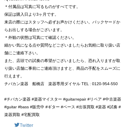
＊付属品は写真に写るものがすべてです。
保証は購入日より3ヶ月です。
来店の際にはスタッフへ必ずお声かけください。バックヤードか
らお出しする場合がございます。
＊外観の状態は写真にて確認ください。
細かい気になる点や質問などございましたらお気軽に取り扱い店
舗にご連絡下さい。
また、店頭での試奏の希望がございましたら、恐れ入りますが取
り扱い店舗に事前にご連絡頂けますと、商品の手配をスムーズに
行えます。
チバカン楽器 船橋店 楽器専用ダイヤル TEL : 0120-954-550
#チバカン楽器 #楽器マイスター #guitarrepair #リペア #中古楽器
#guitar #bass #販売中 #ギター #ベース #出張買取 #楽器 #試奏 #
楽器買取 #宅配買取
Twitter