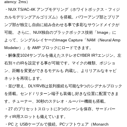
atency: 2ms）
・NUX TS/AC-4K アンプモデリング（ホワイトボックス・フィジ
カルモデリングアルゴリズム）を搭載。パワーアンプ部とプリア
ンプ部が独立し自由に組み合わせる事で多彩なサウンドメイクが
可能。 さらに、NUX独自のブラックボックス技術「Image」に
よって、シングルレイヤーのImage Capture「NAM（Neural Amp
Modeler）」を AMP ブロックにロードできます。
・解像度1024サンプルを備えたステレオCYBER IR?エンジン。左
右別々のIRを設定する事が可能です。マイクの種類、ポジショ
ン、距離を変更ができるモデルも 内蔵し、よりリアルなキャビ
ネットを再現します。
・並び替え、DLY/RVBは並列接続も可能な9つのシグナルブロック
を搭載。センド / リターン端子も装備し好きな位置に配置できま
す。チューナー、30秒のステレオ・ルーパー機能も搭載。
・27 のプリセットスロットに3つのシーンを保存。サードパー
ティIR用スロットも備えています。
・PC と USBケーブルで接続。PCソフトウェア（Monarch