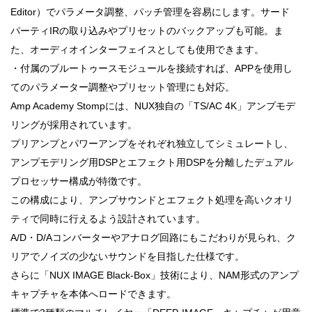
Editor）でパラメータ調整、パッチ管理を容易にします。サード
パーティIRの取り込みやプリセットのバックアップも可能。ま
た、オーディオインターフェイスとしても使用できます。
・付属のブルートゥースモジュールを接続すれば、APPを使用し
てのパラメーター調整やプリセット管理にも対応。
Amp Academy Stompには、NUX独自の「TS/AC 4K」アンプモデ
リングが採用されています。
プリアンプとパワーアンプをそれぞれ独立してシミュレートし、
アンプモデリング用DSPとエフェクト用DSPを分離したデュアル
プロセッサー構成が特徴です。
この構成により、アンプサウンドとエフェクト処理を高いクオリ
ティで同時に行えるよう設計されています。
A/D・D/Aコンバーターやアナログ回路にもこだわりが見られ、ク
リアでノイズの少ないサウンドを目指した仕様です。
さらに「NUX IMAGE Black-Box」技術により、NAM形式のアンプ
キャプチャを本体へロードできます。