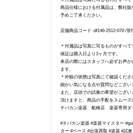
商品仕様における付属品は、弊社販
予めご了承ください。
店舗商品コード :df146-2512-070 /管理
＊付属品は写真に写るものがすべて
保証は購入日より3ヶ月です。
来店の際にはスタッフへ必ずお声か
ます。
＊外観の状態は写真にて確認くださ
細かい気になる点や質問などござい
また、店頭での試奏の希望がござい
頂けますと、商品の手配をスムーズ
チバカン楽器 船橋店 楽器専用ダイヤル TE
#チバカン楽器 #楽器マイスター #guitarr
ター #ベース #出張買取 #楽器 #試