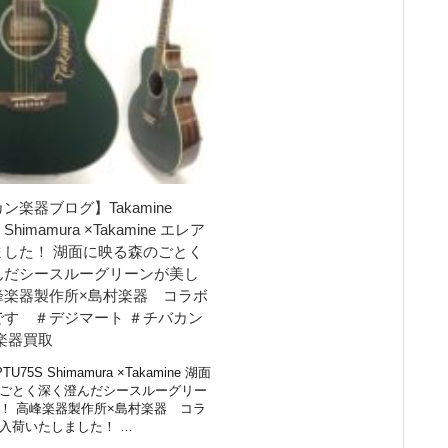
ン楽器ブログ】Takamine
 Shimamura ×Takamine エレア
ました！ 湖面に映る森のごとく
んだシースルーグリーンが美し
峰楽器製作所×島村楽器 コラボ
です ＃デジマート ＃チバカン
楽器買取
PTU75S Shimamura ×Takamine 湖面
ごとく深く澄んだシースルーグリー
！ 高峰楽器製作所×島村楽器 コラ
入荷いたしました！ …