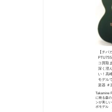
【チバカ
PTU75S
コ買取
深く澄
い！高
モデル
楽器 ＃
Takamine 
に映る森の
ンが美しい
ボモデル 