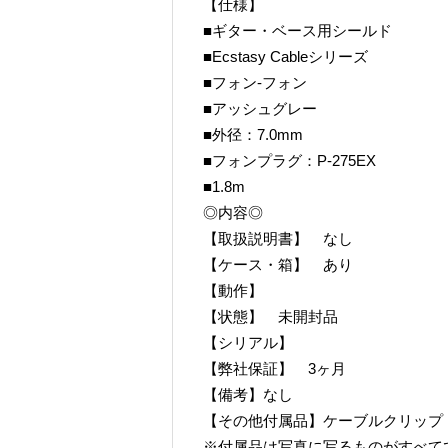
【仕様】
■ギター・ベース用シールド
■Ecstasy Cableシリーズ
■フォン-フォン
■アッシュグレー
■外径：7.0mm
■フォンプラグ：P-275EX
■1.8m
◎内容◎
【取扱説明書】 なし
【ケース・箱】 あり
【動作】
【状態】 未開封品
【シリアル】
【弊社保証】 3ヶ月
【備考】なし
【その他付属品】ケーブルクリップ
※付属品は写真に写るものがすべて