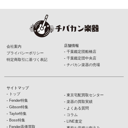
店舗情報
会社案内
-
千葉鑑定団船橋店
プライバシーポリシー
-
千葉鑑定団中央店
特定商取引に基づく表記
-
チバカン楽器の売場
サイトマップ
-
トップ
-
東京宅配買取センター
-
Fender特集
-
楽器の買取実績
-
Gibson特集
-
よくある質問
-
Taylor特集
-
コラム
-
Boss特集
-
LINE査定
-
Fender高価買取
-
事前お見積り申込み